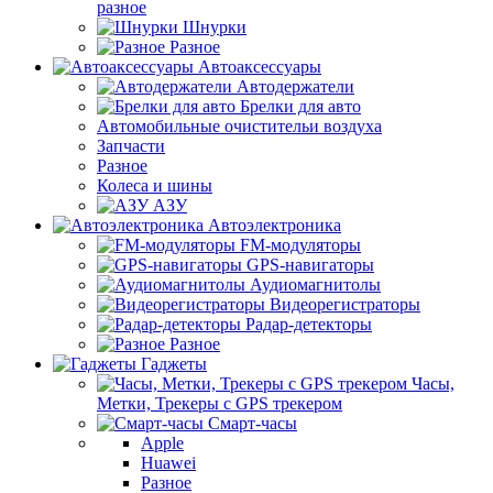
разное
Шнурки
Разное
Автоаксессуары
Автодержатели
Брелки для авто
Автомобильные очистительи воздуха
Запчасти
Разное
Колеса и шины
АЗУ
Автоэлектроника
FM-модуляторы
GPS-навигаторы
Аудиомагнитолы
Видеорегистраторы
Радар-детекторы
Разное
Гаджеты
Часы,
Метки, Трекеры с GPS трекером
Смарт-часы
Apple
Huawei
Разное