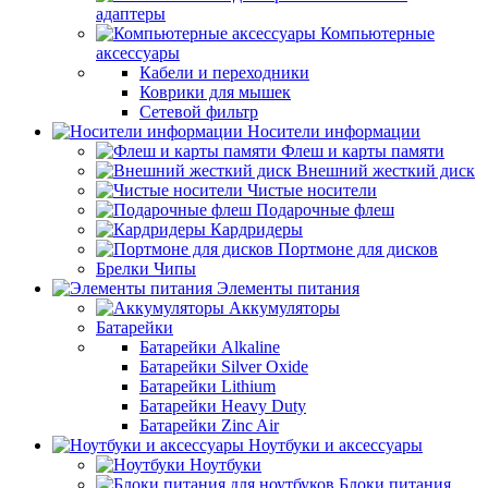
адаптеры
Компьютерные
аксессуары
Кабели и переходники
Коврики для мышек
Сетевой фильтр
Носители информации
Флеш и карты памяти
Внешний жесткий диск
Чистые носители
Подарочные флеш
Кардридеры
Портмоне для дисков
Брелки Чипы
Элементы питания
Аккумуляторы
Батарейки
Батарейки Alkaline
Батарейки Silver Oxide
Батарейки Lithium
Батарейки Heavy Duty
Батарейки Zinc Air
Ноутбуки и аксессуары
Ноутбуки
Блоки питания