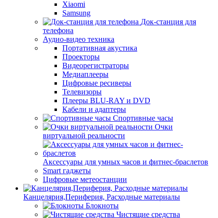
Xiaomi
Samsung
Док-станция для
телефона
Аудио-видео техника
Портативная акустика
Проекторы
Видеорегистраторы
Медиаплееры
Цифровые ресиверы
Телевизоры
Плееры BLU-RAY и DVD
Кабели и адаптеры
Спортивные часы
Очки
виртуальной реальности
Аксессуары для умных часов и фитнес-браслетов
Smart гаджеты
Цифровые метеостанции
Канцелярия,Периферия, Расходные материалы
Блокноты
Чистящие средства