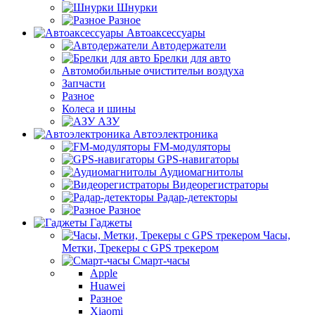
Шнурки
Разное
Автоаксессуары
Автодержатели
Брелки для авто
Автомобильные очистительи воздуха
Запчасти
Разное
Колеса и шины
АЗУ
Автоэлектроника
FM-модуляторы
GPS-навигаторы
Аудиомагнитолы
Видеорегистраторы
Радар-детекторы
Разное
Гаджеты
Часы,
Метки, Трекеры с GPS трекером
Смарт-часы
Apple
Huawei
Разное
Xiaomi