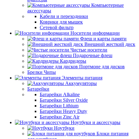
Компьютерные
аксессуары
Кабели и переходники
Коврики для мышек
Сетевой фильтр
Носители информации
Флеш и карты памяти
Внешний жесткий диск
Чистые носители
Подарочные флеш
Кардридеры
Портмоне для дисков
Брелки Чипы
Элементы питания
Аккумуляторы
Батарейки
Батарейки Alkaline
Батарейки Silver Oxide
Батарейки Lithium
Батарейки Heavy Duty
Батарейки Zinc Air
Ноутбуки и аксессуары
Ноутбуки
Блоки питания