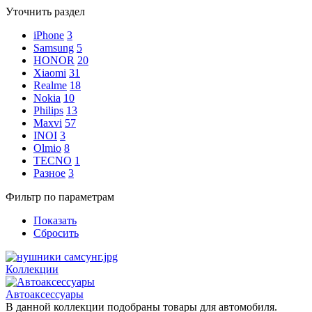
Уточнить раздел
iPhone
3
Samsung
5
HONOR
20
Xiaomi
31
Realme
18
Nokia
10
Philips
13
Maxvi
57
INOI
3
Olmio
8
TECNO
1
Разное
3
Фильтр по параметрам
Показать
Сбросить
Коллекции
Автоаксессуары
В данной коллекции подобраны товары для автомобиля.