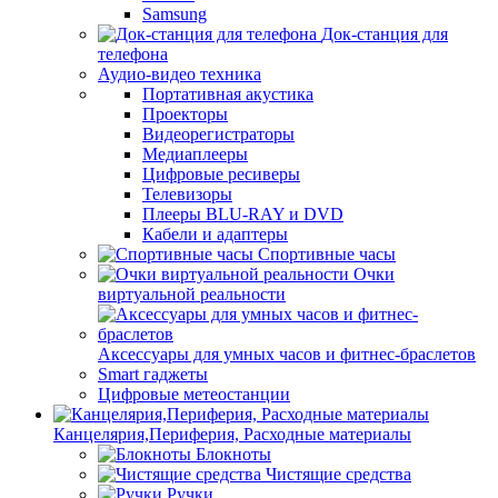
Samsung
Док-станция для
телефона
Аудио-видео техника
Портативная акустика
Проекторы
Видеорегистраторы
Медиаплееры
Цифровые ресиверы
Телевизоры
Плееры BLU-RAY и DVD
Кабели и адаптеры
Спортивные часы
Очки
виртуальной реальности
Аксессуары для умных часов и фитнес-браслетов
Smart гаджеты
Цифровые метеостанции
Канцелярия,Периферия, Расходные материалы
Блокноты
Чистящие средства
Ручки