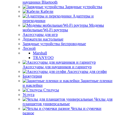
наушники Bluetooth
Зарядные устройства
Кабели
Адаптеры и
переходники
Модемы
мобильные/Wi-Fi роутеры
Аксессуары для игр
Держатели настольные
Зарядные устройства беспроводные
Лесной
Marshall
TRANYOO
Аксессуары для наушников и гарнитур
Аксессуары для селфи
Бижутерия
Защитные пленки
и наклейки
Стилусы
Услуга
Чехлы для
планшетов универсальные
Чехлы и сумочки
разное