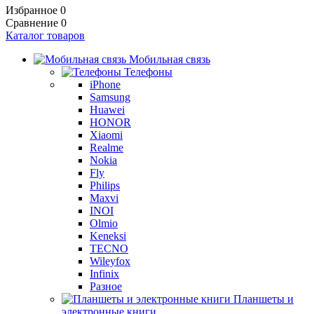
Избранное
0
Сравнение
0
Каталог товаров
Мобильная связь
Телефоны
iPhone
Samsung
Huawei
HONOR
Xiaomi
Realme
Nokia
Fly
Philips
Maxvi
INOI
Olmio
Keneksi
TECNO
Wileyfox
Infinix
Разное
Планшеты и
электронные книги