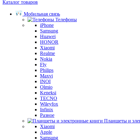
Каталог товаров
Мобильная связь
Телефоны
iPhone
Samsung
Huawei
HONOR
Xiaomi
Realme
Nokia
Fly
Philips
Maxvi
INOI
Olmio
Keneksi
TECNO
Wileyfox
Infinix
Разное
Планшеты и эле
Xiaomi
Apple
Samsung