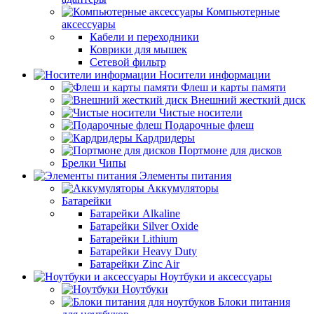
Компьютерные
аксессуары
Кабели и переходники
Коврики для мышек
Сетевой фильтр
Носители информации
Флеш и карты памяти
Внешний жесткий диск
Чистые носители
Подарочные флеш
Кардридеры
Портмоне для дисков
Брелки Чипы
Элементы питания
Аккумуляторы
Батарейки
Батарейки Alkaline
Батарейки Silver Oxide
Батарейки Lithium
Батарейки Heavy Duty
Батарейки Zinc Air
Ноутбуки и аксессуары
Ноутбуки
Блоки питания