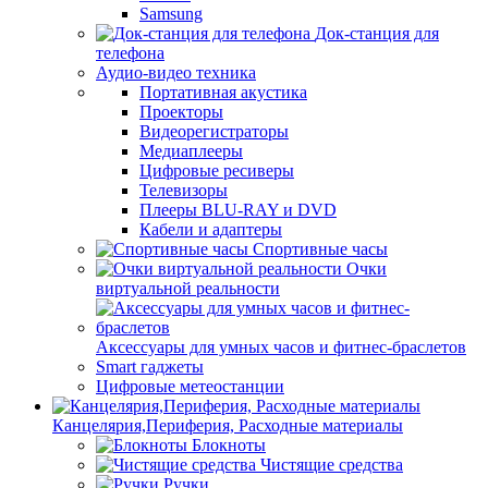
Samsung
Док-станция для
телефона
Аудио-видео техника
Портативная акустика
Проекторы
Видеорегистраторы
Медиаплееры
Цифровые ресиверы
Телевизоры
Плееры BLU-RAY и DVD
Кабели и адаптеры
Спортивные часы
Очки
виртуальной реальности
Аксессуары для умных часов и фитнес-браслетов
Smart гаджеты
Цифровые метеостанции
Канцелярия,Периферия, Расходные материалы
Блокноты
Чистящие средства
Ручки