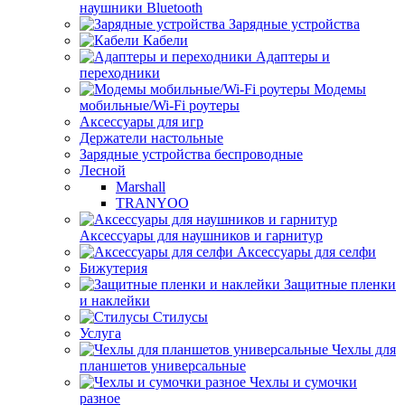
наушники Bluetooth
Зарядные устройства
Кабели
Адаптеры и
переходники
Модемы
мобильные/Wi-Fi роутеры
Аксессуары для игр
Держатели настольные
Зарядные устройства беспроводные
Лесной
Marshall
TRANYOO
Аксессуары для наушников и гарнитур
Аксессуары для селфи
Бижутерия
Защитные пленки
и наклейки
Стилусы
Услуга
Чехлы для
планшетов универсальные
Чехлы и сумочки
разное