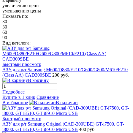
алфавиту
увеличению цены
уменьшению цены
Показать по:
30
30
60
90
Вид каталога:
Быстрый просмотр
АЗУ для р/т Samsung M600/D880/E210/G600/G800/M610/F210
(Class AA) CAD300SBE
200 руб.
В корзину
Подробнее
Купить в 1 клик
Сравнение
В избранное
В наличии
Быстрый просмотр
АЗУ для р/т Samsung Original (CAD-300UBE) GT-i7500, GT-
i8000, GT-i8510, GT-i8910 Micro USB
400 руб.