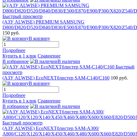
Быстрый просмотр
(АЗУ ALWISE) PREMIUM SAMSUNG
D800/D820/D520/D840/D830/E500/E870/E900/P300/X820/Z540/D
150 руб.
В корзину
Подробнее
Купить в 1 клик
Сравнение
В избранное
В наличии
Быстрый
просмотр
(АЗУ ALWISE) EcoNEXTблистер SAM-C140/C160
100 руб.
В корзину
Подробнее
Купить в 1 клик
Сравнение
В избранное
В наличии
Быстрый просмотр
(АЗУ ALWISE) EcoNEXTблистер SAM-A300/
А800/C120/X120/X140/X450/X460/X480/X600/X660/E820/D500