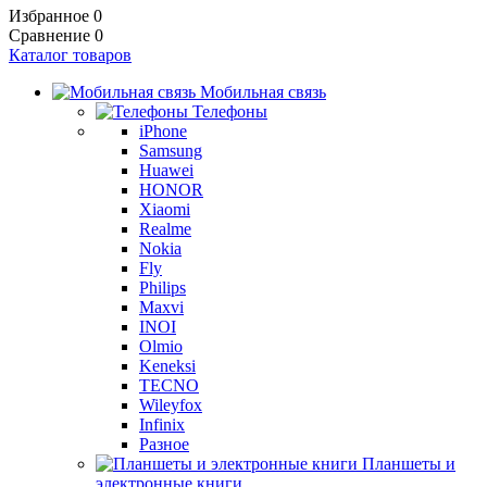
Избранное
0
Сравнение
0
Каталог товаров
Мобильная связь
Телефоны
iPhone
Samsung
Huawei
HONOR
Xiaomi
Realme
Nokia
Fly
Philips
Maxvi
INOI
Olmio
Keneksi
TECNO
Wileyfox
Infinix
Разное
Планшеты и
электронные книги