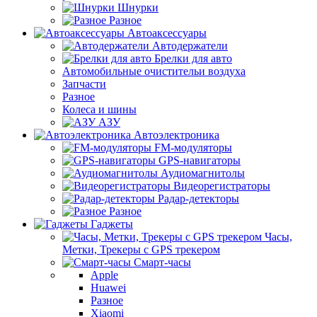
Шнурки
Разное
Автоаксессуары
Автодержатели
Брелки для авто
Автомобильные очистительи воздуха
Запчасти
Разное
Колеса и шины
АЗУ
Автоэлектроника
FM-модуляторы
GPS-навигаторы
Аудиомагнитолы
Видеорегистраторы
Радар-детекторы
Разное
Гаджеты
Часы,
Метки, Трекеры с GPS трекером
Смарт-часы
Apple
Huawei
Разное
Xiaomi