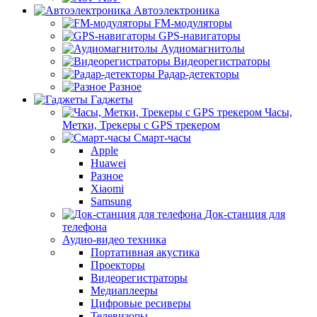
Автоэлектроника
FM-модуляторы
GPS-навигаторы
Аудиомагнитолы
Видеорегистраторы
Радар-детекторы
Разное
Гаджеты
Часы,
Метки, Трекеры с GPS трекером
Смарт-часы
Apple
Huawei
Разное
Xiaomi
Samsung
Док-станция для
телефона
Аудио-видео техника
Портативная акустика
Проекторы
Видеорегистраторы
Медиаплееры
Цифровые ресиверы
Телевизоры