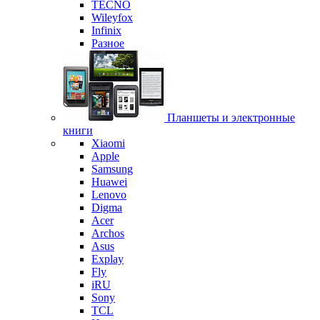
TECNO
Wileyfox
Infinix
Разное
Планшеты и электронные
книги
Xiaomi
Apple
Samsung
Huawei
Lenovo
Digma
Acer
Archos
Asus
Explay
Fly
iRU
Sony
TCL