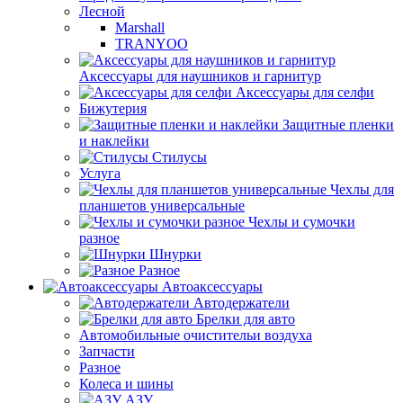
Лесной
Marshall
TRANYOO
Аксессуары для наушников и гарнитур
Аксессуары для селфи
Бижутерия
Защитные пленки
и наклейки
Стилусы
Услуга
Чехлы для
планшетов универсальные
Чехлы и сумочки
разное
Шнурки
Разное
Автоаксессуары
Автодержатели
Брелки для авто
Автомобильные очистительи воздуха
Запчасти
Разное
Колеса и шины
АЗУ