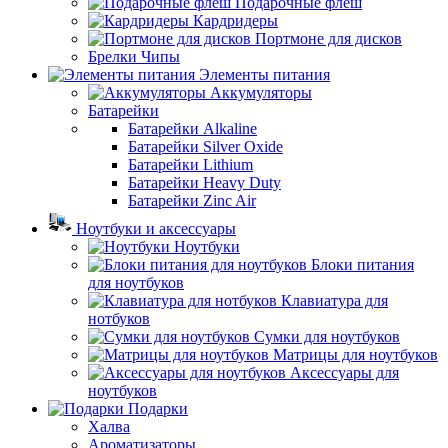
Подарочные флеш
Кардридеры
Портмоне для дисков
Брелки Чипы
Элементы питания
Аккумуляторы
Батарейки
Батарейки Alkaline
Батарейки Silver Oxide
Батарейки Lithium
Батарейки Heavy Duty
Батарейки Zinc Air
Ноутбуки и аксессуары
Ноутбуки
Блоки питания
для ноутбуков
Клавиатура для
нотбуков
Сумки для ноутбуков
Матрицы для ноутбуков
Аксессуары для
ноутбуков
Подарки
Халва
Ароматизаторы