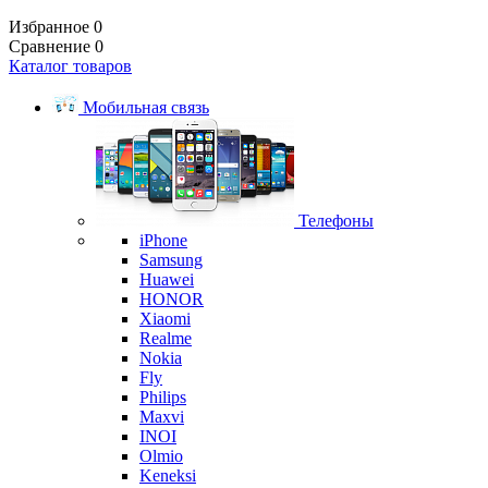
Избранное
0
Сравнение
0
Каталог товаров
Мобильная связь
Телефоны
iPhone
Samsung
Huawei
HONOR
Xiaomi
Realme
Nokia
Fly
Philips
Maxvi
INOI
Olmio
Keneksi