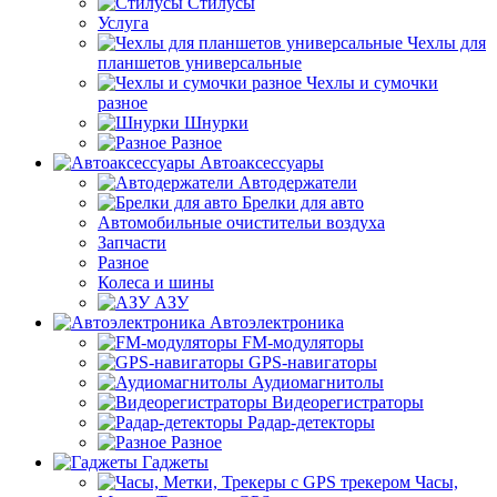
Стилусы
Услуга
Чехлы для
планшетов универсальные
Чехлы и сумочки
разное
Шнурки
Разное
Автоаксессуары
Автодержатели
Брелки для авто
Автомобильные очистительи воздуха
Запчасти
Разное
Колеса и шины
АЗУ
Автоэлектроника
FM-модуляторы
GPS-навигаторы
Аудиомагнитолы
Видеорегистраторы
Радар-детекторы
Разное
Гаджеты
Часы,