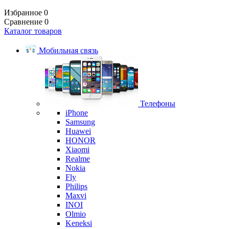
Избранное
0
Сравнение
0
Каталог товаров
Мобильная связь
Телефоны
iPhone
Samsung
Huawei
HONOR
Xiaomi
Realme
Nokia
Fly
Philips
Maxvi
INOI
Olmio
Keneksi