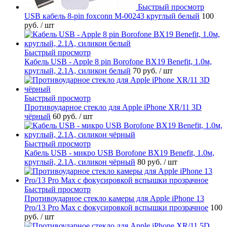
Быстрый просмотр
USB кабель 8-pin foxconn M-00243 круглый белый
100
руб.
/ шт
Быстрый просмотр
Кабель USB - Apple 8 pin Borofone BX19 Benefit, 1.0м,
круглый, 2.1A, силикон белый
70 руб.
/ шт
Быстрый просмотр
Противоударное стекло для Apple iPhone XR/11 3D
чёрный
60 руб.
/ шт
Быстрый просмотр
Кабель USB - микро USB Borofone BX19 Benefit, 1.0м,
круглый, 2.1A, силикон чёрный
80 руб.
/ шт
Быстрый просмотр
Противоударное стекло камеры для Apple iPhone 13
Pro/13 Pro Max с фокусировкой вспышки прозрачное
100
руб.
/ шт