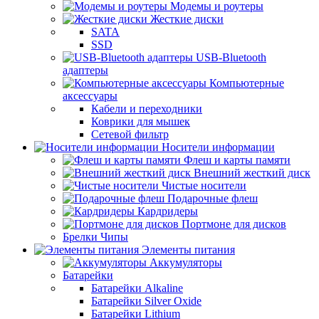
Модемы и роутеры
Жесткие диски
SATA
SSD
USB-Bluetooth
адаптеры
Компьютерные
аксессуары
Кабели и переходники
Коврики для мышек
Сетевой фильтр
Носители информации
Флеш и карты памяти
Внешний жесткий диск
Чистые носители
Подарочные флеш
Кардридеры
Портмоне для дисков
Брелки Чипы
Элементы питания
Аккумуляторы
Батарейки
Батарейки Alkaline
Батарейки Silver Oxide
Батарейки Lithium