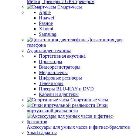
Метки, Трекеры с GPS трекером
Смарт-часы
Apple
Huawei
Разное
Xiaomi
Samsung
Док-станция для
телефона
Аудио-видео техника
Портативная акустика
Проекторы
Видеорегистраторы
Медиаплееры
Цифровые ресиверы
Телевизоры
Плееры BLU-RAY и DVD
Кабели и адаптеры
Спортивные часы
Очки
виртуальной реальности
Аксессуары для умных часов и фитнес-браслетов
Smart гаджеты