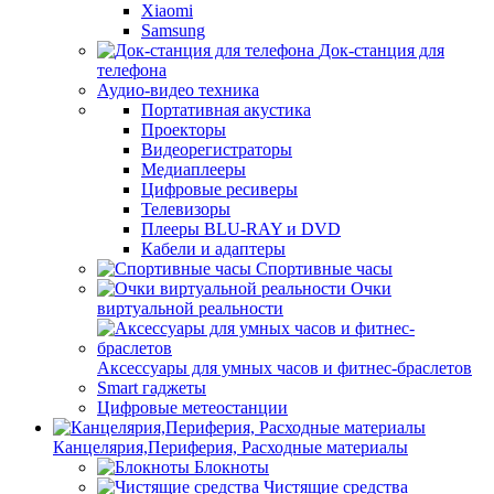
Xiaomi
Samsung
Док-станция для
телефона
Аудио-видео техника
Портативная акустика
Проекторы
Видеорегистраторы
Медиаплееры
Цифровые ресиверы
Телевизоры
Плееры BLU-RAY и DVD
Кабели и адаптеры
Спортивные часы
Очки
виртуальной реальности
Аксессуары для умных часов и фитнес-браслетов
Smart гаджеты
Цифровые метеостанции
Канцелярия,Периферия, Расходные материалы
Блокноты
Чистящие средства