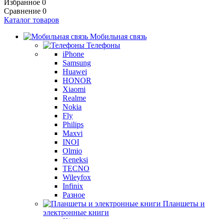
Избранное
0
Сравнение
0
Каталог товаров
Мобильная связь
Телефоны
iPhone
Samsung
Huawei
HONOR
Xiaomi
Realme
Nokia
Fly
Philips
Maxvi
INOI
Olmio
Keneksi
TECNO
Wileyfox
Infinix
Разное
Планшеты и
электронные книги