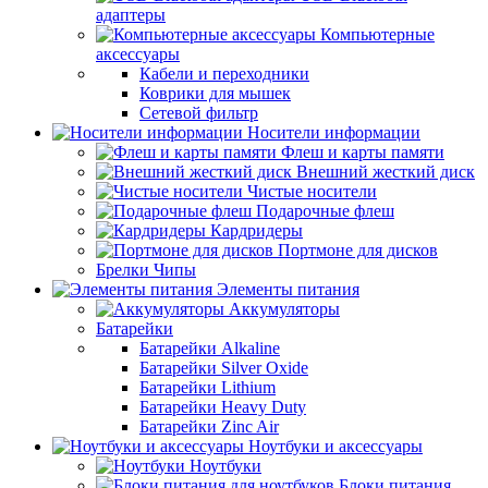
адаптеры
Компьютерные
аксессуары
Кабели и переходники
Коврики для мышек
Сетевой фильтр
Носители информации
Флеш и карты памяти
Внешний жесткий диск
Чистые носители
Подарочные флеш
Кардридеры
Портмоне для дисков
Брелки Чипы
Элементы питания
Аккумуляторы
Батарейки
Батарейки Alkaline
Батарейки Silver Oxide
Батарейки Lithium
Батарейки Heavy Duty
Батарейки Zinc Air
Ноутбуки и аксессуары
Ноутбуки
Блоки питания