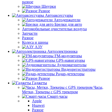
разное
Шнурки
Разное
Автоаксессуары
Автодержатели
Брелки для авто
Автомобильные очистительи воздуха
Запчасти
Разное
Колеса и шины
АЗУ
Автоэлектроника
FM-модуляторы
GPS-навигаторы
Аудиомагнитолы
Видеорегистраторы
Радар-детекторы
Разное
Гаджеты
Часы,
Метки, Трекеры с GPS трекером
Смарт-часы
Apple
Huawei
Разное