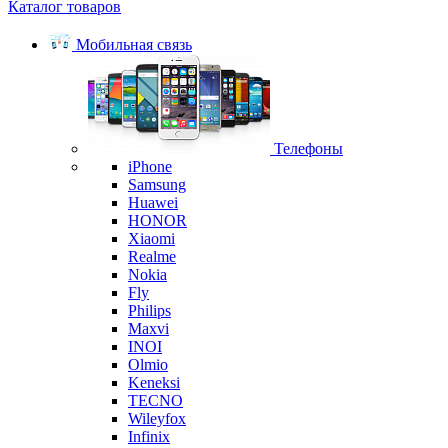
Каталог товаров
Мобильная связь
Телефоны
iPhone
Samsung
Huawei
HONOR
Xiaomi
Realme
Nokia
Fly
Philips
Maxvi
INOI
Olmio
Keneksi
TECNO
Wileyfox
Infinix