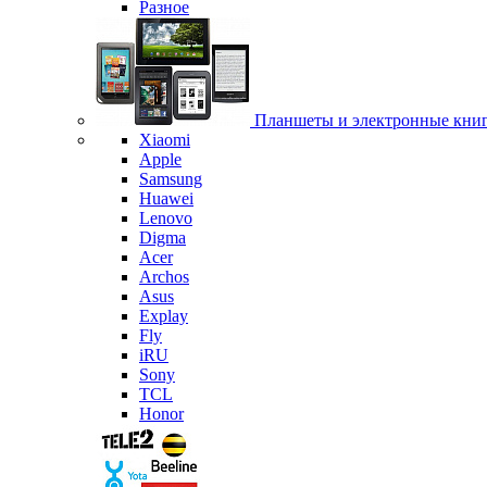
Разное
Планшеты и электронные кни
Xiaomi
Apple
Samsung
Huawei
Lenovo
Digma
Acer
Archos
Asus
Explay
Fly
iRU
Sony
TCL
Honor