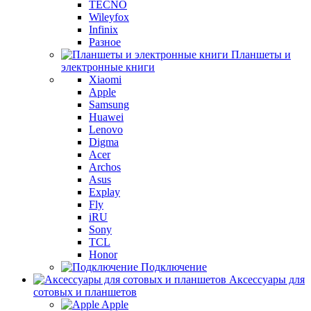
TECNO
Wileyfox
Infinix
Разное
Планшеты и
электронные книги
Xiaomi
Apple
Samsung
Huawei
Lenovo
Digma
Acer
Archos
Asus
Explay
Fly
iRU
Sony
TCL
Honor
Подключение
Аксессуары для
сотовых и планшетов
Apple