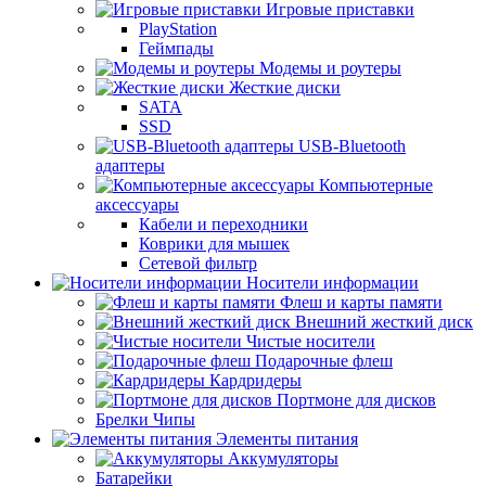
Игровые приставки
PlayStation
Геймпады
Модемы и роутеры
Жесткие диски
SATA
SSD
USB-Bluetooth
адаптеры
Компьютерные
аксессуары
Кабели и переходники
Коврики для мышек
Сетевой фильтр
Носители информации
Флеш и карты памяти
Внешний жесткий диск
Чистые носители
Подарочные флеш
Кардридеры
Портмоне для дисков
Брелки Чипы
Элементы питания
Аккумуляторы
Батарейки