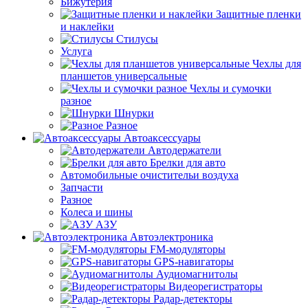
Бижутерия
Защитные пленки
и наклейки
Стилусы
Услуга
Чехлы для
планшетов универсальные
Чехлы и сумочки
разное
Шнурки
Разное
Автоаксессуары
Автодержатели
Брелки для авто
Автомобильные очистительи воздуха
Запчасти
Разное
Колеса и шины
АЗУ
Автоэлектроника
FM-модуляторы
GPS-навигаторы
Аудиомагнитолы
Видеорегистраторы
Радар-детекторы