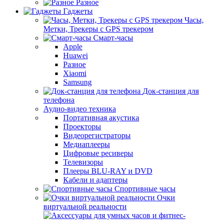
Разное
Гаджеты
Часы,
Метки, Трекеры с GPS трекером
Смарт-часы
Apple
Huawei
Разное
Xiaomi
Samsung
Док-станция для
телефона
Аудио-видео техника
Портативная акустика
Проекторы
Видеорегистраторы
Медиаплееры
Цифровые ресиверы
Телевизоры
Плееры BLU-RAY и DVD
Кабели и адаптеры
Спортивные часы
Очки
виртуальной реальности