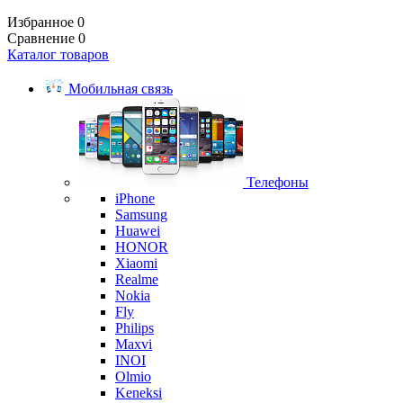
Избранное
0
Сравнение
0
Каталог товаров
Мобильная связь
Телефоны
iPhone
Samsung
Huawei
HONOR
Xiaomi
Realme
Nokia
Fly
Philips
Maxvi
INOI
Olmio
Keneksi