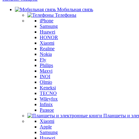
Мобильная связь
Телефоны
iPhone
Samsung
Huawei
HONOR
Xiaomi
Realme
Nokia
Fly
Philips
Maxvi
INOI
Olmio
Keneksi
TECNO
Wileyfox
Infinix
Разное
Планшеты и эле
Xiaomi
Apple
Samsung
Huawei