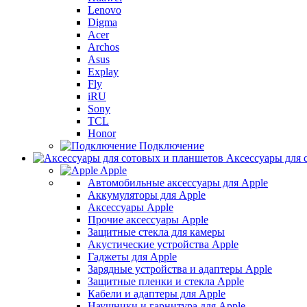
Lenovo
Digma
Acer
Archos
Asus
Explay
Fly
iRU
Sony
TCL
Honor
Подключение
Аксессуары для 
Apple
Автомобильные аксессуары для Apple
Аккумуляторы для Apple
Аксессуары Apple
Прочие аксессуары Apple
Защитные стекла для камеры
Акустические устройства Apple
Гаджеты для Apple
Зарядные устройства и адаптеры Apple
Защитные пленки и стекла Apple
Кабели и адаптеры для Apple
Наушники и гарнитура для Apple