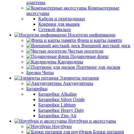
адаптеры
Компьютерные
аксессуары
Кабели и переходники
Коврики для мышек
Сетевой фильтр
Носители информации
Флеш и карты памяти
Внешний жесткий диск
Чистые носители
Подарочные флеш
Кардридеры
Портмоне для дисков
Брелки Чипы
Элементы питания
Аккумуляторы
Батарейки
Батарейки Alkaline
Батарейки Silver Oxide
Батарейки Lithium
Батарейки Heavy Duty
Батарейки Zinc Air
Ноутбуки и аксессуары
Ноутбуки
Блоки питания