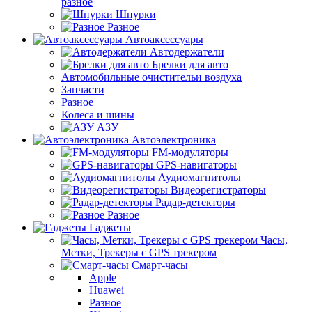
разное
Шнурки
Разное
Автоаксессуары
Автодержатели
Брелки для авто
Автомобильные очистительи воздуха
Запчасти
Разное
Колеса и шины
АЗУ
Автоэлектроника
FM-модуляторы
GPS-навигаторы
Аудиомагнитолы
Видеорегистраторы
Радар-детекторы
Разное
Гаджеты
Часы,
Метки, Трекеры с GPS трекером
Смарт-часы
Apple
Huawei
Разное