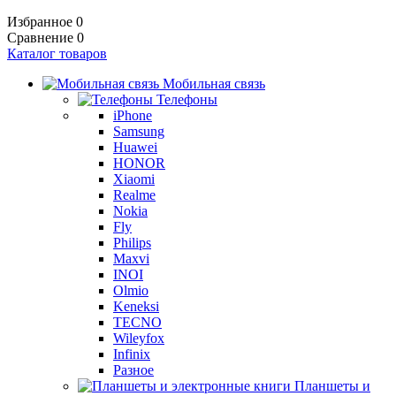
Избранное
0
Сравнение
0
Каталог товаров
Мобильная связь
Телефоны
iPhone
Samsung
Huawei
HONOR
Xiaomi
Realme
Nokia
Fly
Philips
Maxvi
INOI
Olmio
Keneksi
TECNO
Wileyfox
Infinix
Разное
Планшеты и