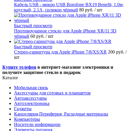
Кабель USB - микро USB Borofone BX19 Benefit, 1.0м,
круглый, 2.1A, силикон чёрный
80 руб.
/ шт
Быстрый просмотр
Противоударное стекло для Apple iPhone XR/11 3D
чёрный
60 руб.
/ шт
Быстрый просмотр
Стерео-гарнитура для Apple iPhone 7/8/XS/XR
200 руб.
/
шт
Купите телефон
в интернет-магазине электроники и
получите защитное стекло в подарок
Каталог
Мобильная связь
Аксессуары для сотовых и планшетов
Автоаксессуары
Автоэлектроника
Гаджеты
Канцелярия,Периферия, Расходные материалы
Компьютеры
Носители информации
Элементы питания