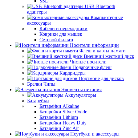
SSD
USB-Bluetooth
адаптеры
Компьютерные
аксессуары
Кабели и переходники
Коврики для мышек
Сетевой фильтр
Носители информации
Флеш и карты памяти
Внешний жесткий диск
Чистые носители
Подарочные флеш
Кардридеры
Портмоне для дисков
Брелки Чипы
Элементы питания
Аккумуляторы
Батарейки
Батарейки Alkaline
Батарейки Silver Oxide
Батарейки Lithium
Батарейки Heavy Duty
Батарейки Zinc Air
Ноутбуки и аксессуары