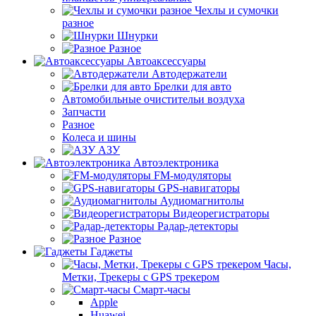
Чехлы и сумочки
разное
Шнурки
Разное
Автоаксессуары
Автодержатели
Брелки для авто
Автомобильные очистительи воздуха
Запчасти
Разное
Колеса и шины
АЗУ
Автоэлектроника
FM-модуляторы
GPS-навигаторы
Аудиомагнитолы
Видеорегистраторы
Радар-детекторы
Разное
Гаджеты
Часы,
Метки, Трекеры с GPS трекером
Смарт-часы
Apple
Huawei