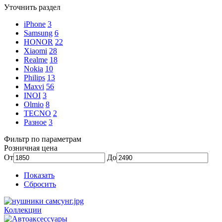
Уточнить раздел
iPhone
3
Samsung
6
HONOR
22
Xiaomi
28
Realme
18
Nokia
10
Philips
13
Maxvi
56
INOI
3
Olmio
8
TECNO
2
Разное
3
Фильтр по параметрам
Розничная цена
От
До
Показать
Сбросить
Коллекции