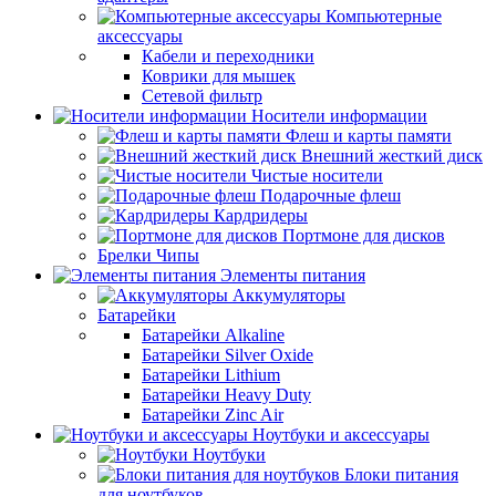
Компьютерные
аксессуары
Кабели и переходники
Коврики для мышек
Сетевой фильтр
Носители информации
Флеш и карты памяти
Внешний жесткий диск
Чистые носители
Подарочные флеш
Кардридеры
Портмоне для дисков
Брелки Чипы
Элементы питания
Аккумуляторы
Батарейки
Батарейки Alkaline
Батарейки Silver Oxide
Батарейки Lithium
Батарейки Heavy Duty
Батарейки Zinc Air
Ноутбуки и аксессуары
Ноутбуки
Блоки питания
для ноутбуков