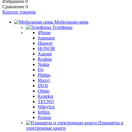
Избранное
0
Сравнение
0
Каталог товаров
Мобильная связь
Телефоны
iPhone
Samsung
Huawei
HONOR
Xiaomi
Realme
Nokia
Fly
Philips
Maxvi
INOI
Olmio
Keneksi
TECNO
Wileyfox
Infinix
Разное
Планшеты и
электронные книги