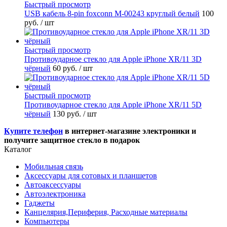
Быстрый просмотр
USB кабель 8-pin foxconn M-00243 круглый белый
100
руб.
/ шт
Быстрый просмотр
Противоударное стекло для Apple iPhone XR/11 3D
чёрный
60 руб.
/ шт
Быстрый просмотр
Противоударное стекло для Apple iPhone XR/11 5D
чёрный
130 руб.
/ шт
Купите телефон
в интернет-магазине электроники и
получите защитное стекло в подарок
Каталог
Мобильная связь
Аксессуары для сотовых и планшетов
Автоаксессуары
Автоэлектроника
Гаджеты
Канцелярия,Периферия, Расходные материалы
Компьютеры