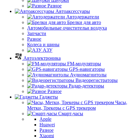
Шнурки
Разное
Автоаксессуары
Автодержатели
Брелки для авто
Автомобильные очистительи воздуха
Запчасти
Разное
Колеса и шины
АЗУ
Автоэлектроника
FM-модуляторы
GPS-навигаторы
Аудиомагнитолы
Видеорегистраторы
Радар-детекторы
Разное
Гаджеты
Часы,
Метки, Трекеры с GPS трекером
Смарт-часы
Apple
Huawei
Разное
Xiaomi