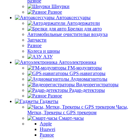
разное
Шнурки
Разное
Автоаксессуары
Автодержатели
Брелки для авто
Автомобильные очистительи воздуха
Запчасти
Разное
Колеса и шины
АЗУ
Автоэлектроника
FM-модуляторы
GPS-навигаторы
Аудиомагнитолы
Видеорегистраторы
Радар-детекторы
Разное
Гаджеты
Часы,
Метки, Трекеры с GPS трекером
Смарт-часы
Apple
Huawei
Разное