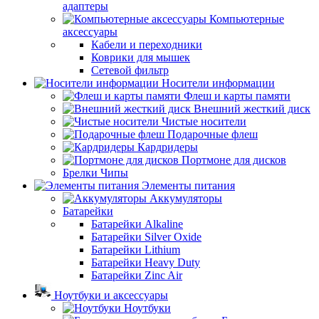
адаптеры
Компьютерные
аксессуары
Кабели и переходники
Коврики для мышек
Сетевой фильтр
Носители информации
Флеш и карты памяти
Внешний жесткий диск
Чистые носители
Подарочные флеш
Кардридеры
Портмоне для дисков
Брелки Чипы
Элементы питания
Аккумуляторы
Батарейки
Батарейки Alkaline
Батарейки Silver Oxide
Батарейки Lithium
Батарейки Heavy Duty
Батарейки Zinc Air
Ноутбуки и аксессуары
Ноутбуки