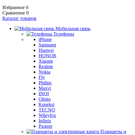
Избранное
0
Сравнение
0
Каталог товаров
Мобильная связь
Телефоны
iPhone
Samsung
Huawei
HONOR
Xiaomi
Realme
Nokia
Fly
Philips
Maxvi
INOI
Olmio
Keneksi
TECNO
Wileyfox
Infinix
Разное
Планшеты и