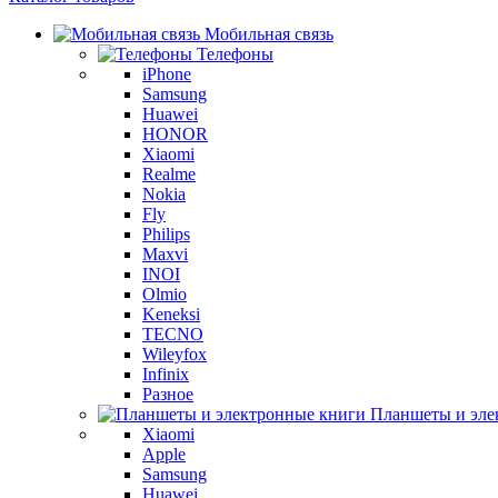
Мобильная связь
Телефоны
iPhone
Samsung
Huawei
HONOR
Xiaomi
Realme
Nokia
Fly
Philips
Maxvi
INOI
Olmio
Keneksi
TECNO
Wileyfox
Infinix
Разное
Планшеты и эле
Xiaomi
Apple
Samsung
Huawei