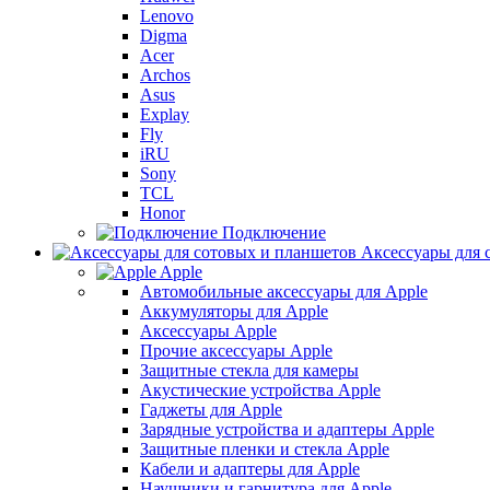
Lenovo
Digma
Acer
Archos
Asus
Explay
Fly
iRU
Sony
TCL
Honor
Подключение
Аксессуары для 
Apple
Автомобильные аксессуары для Apple
Аккумуляторы для Apple
Аксессуары Apple
Прочие аксессуары Apple
Защитные стекла для камеры
Акустические устройства Apple
Гаджеты для Apple
Зарядные устройства и адаптеры Apple
Защитные пленки и стекла Apple
Кабели и адаптеры для Apple
Наушники и гарнитура для Apple