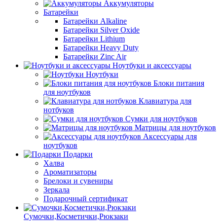
Аккумуляторы
Батарейки
Батарейки Alkaline
Батарейки Silver Oxide
Батарейки Lithium
Батарейки Heavy Duty
Батарейки Zinc Air
Ноутбуки и аксессуары
Ноутбуки
Блоки питания
для ноутбуков
Клавиатура для
нотбуков
Сумки для ноутбуков
Матрицы для ноутбуков
Аксессуары для
ноутбуков
Подарки
Халва
Ароматизаторы
Брелоки и сувениры
Зеркала
Подарочный сертификат
Сумочки,Косметички,Рюкзаки