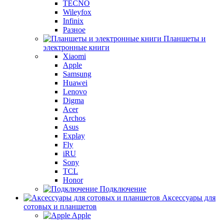
TECNO
Wileyfox
Infinix
Разное
Планшеты и
электронные книги
Xiaomi
Apple
Samsung
Huawei
Lenovo
Digma
Acer
Archos
Asus
Explay
Fly
iRU
Sony
TCL
Honor
Подключение
Аксессуары для
сотовых и планшетов
Apple