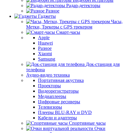
Видеорегистраторы
Радар-детекторы
Разное
Гаджеты
Часы,
Метки, Трекеры с GPS трекером
Смарт-часы
Apple
Huawei
Разное
Xiaomi
Samsung
Док-станция для
телефона
Аудио-видео техника
Портативная акустика
Проекторы
Видеорегистраторы
Медиаплееры
Цифровые ресиверы
Телевизоры
Плееры BLU-RAY и DVD
Кабели и адаптеры
Спортивные часы
Очки