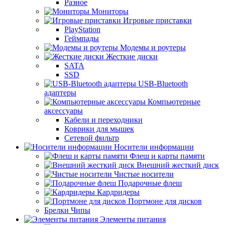
Разное
Мониторы
Игровые приставки
PlayStation
Геймпады
Модемы и роутеры
Жесткие диски
SATA
SSD
USB-Bluetooth
адаптеры
Компьютерные
аксессуары
Кабели и переходники
Коврики для мышек
Сетевой фильтр
Носители информации
Флеш и карты памяти
Внешний жесткий диск
Чистые носители
Подарочные флеш
Кардридеры
Портмоне для дисков
Брелки Чипы
Элементы питания