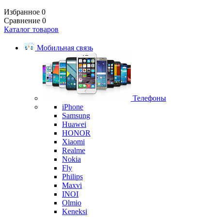
Избранное
0
Сравнение
0
Каталог товаров
Мобильная связь
Телефоны
iPhone
Samsung
Huawei
HONOR
Xiaomi
Realme
Nokia
Fly
Philips
Maxvi
INOI
Olmio
Keneksi