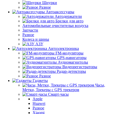
Шнурки
Разное
Автоаксессуары
Автодержатели
Брелки для авто
Автомобильные очистительи воздуха
Запчасти
Разное
Колеса и шины
АЗУ
Автоэлектроника
FM-модуляторы
GPS-навигаторы
Аудиомагнитолы
Видеорегистраторы
Радар-детекторы
Разное
Гаджеты
Часы,
Метки, Трекеры с GPS трекером
Смарт-часы
Apple
Huawei
Разное
Xiaomi