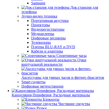
Samsung
Док-станция для
телефона
Аудио-видео техника
Портативная акустика
Проекторы
Видеорегистраторы
Медиаплееры
Цифровые ресиверы
Телевизоры
Плееры BLU-RAY и DVD
Кабели и адаптеры
Спортивные часы
Очки
виртуальной реальности
Аксессуары для умных часов и фитнес-браслетов
Smart гаджеты
Цифровые метеостанции
Канцелярия,Периферия, Расходные материалы
Блокноты
Чистящие средства
Ручки