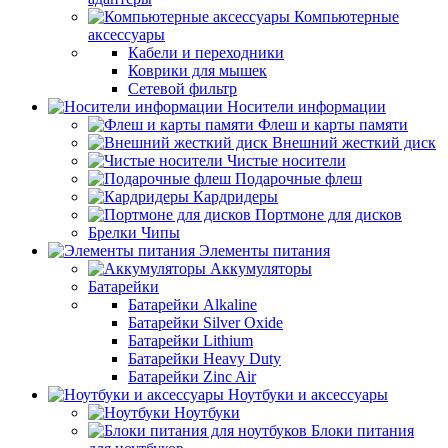
Компьютерные
аксессуары
Кабели и переходники
Коврики для мышек
Сетевой фильтр
Носители информации
Флеш и карты памяти
Внешний жесткий диск
Чистые носители
Подарочные флеш
Кардридеры
Портмоне для дисков
Брелки Чипы
Элементы питания
Аккумуляторы
Батарейки
Батарейки Alkaline
Батарейки Silver Oxide
Батарейки Lithium
Батарейки Heavy Duty
Батарейки Zinc Air
Ноутбуки и аксессуары
Ноутбуки
Блоки питания