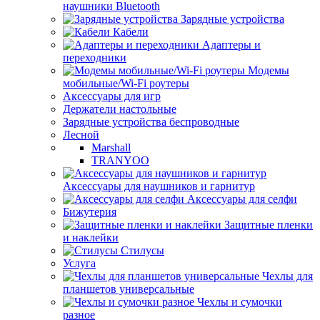
наушники Bluetooth
Зарядные устройства
Кабели
Адаптеры и
переходники
Модемы
мобильные/Wi-Fi роутеры
Аксессуары для игр
Держатели настольные
Зарядные устройства беспроводные
Лесной
Marshall
TRANYOO
Аксессуары для наушников и гарнитур
Аксессуары для селфи
Бижутерия
Защитные пленки
и наклейки
Стилусы
Услуга
Чехлы для
планшетов универсальные
Чехлы и сумочки
разное