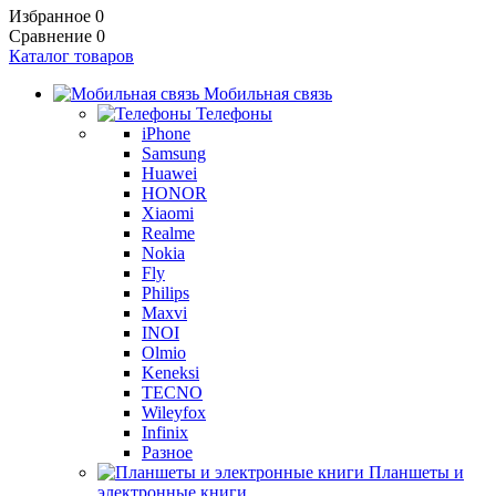
Избранное
0
Сравнение
0
Каталог товаров
Мобильная связь
Телефоны
iPhone
Samsung
Huawei
HONOR
Xiaomi
Realme
Nokia
Fly
Philips
Maxvi
INOI
Olmio
Keneksi
TECNO
Wileyfox
Infinix
Разное
Планшеты и
электронные книги