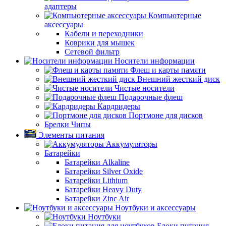
адаптеры
Компьютерные
аксессуары
Кабели и переходники
Коврики для мышек
Сетевой фильтр
Носители информации
Флеш и карты памяти
Внешний жесткий диск
Чистые носители
Подарочные флеш
Кардридеры
Портмоне для дисков
Брелки Чипы
Элементы питания
Аккумуляторы
Батарейки
Батарейки Alkaline
Батарейки Silver Oxide
Батарейки Lithium
Батарейки Heavy Duty
Батарейки Zinc Air
Ноутбуки и аксессуары
Ноутбуки
Блоки питания