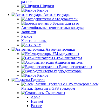
разное
Шнурки
Разное
Автоаксессуары
Автодержатели
Брелки для авто
Автомобильные очистительи воздуха
Запчасти
Разное
Колеса и шины
АЗУ
Автоэлектроника
FM-модуляторы
GPS-навигаторы
Аудиомагнитолы
Видеорегистраторы
Радар-детекторы
Разное
Гаджеты
Часы,
Метки, Трекеры с GPS трекером
Смарт-часы
Apple
Huawei
Разное