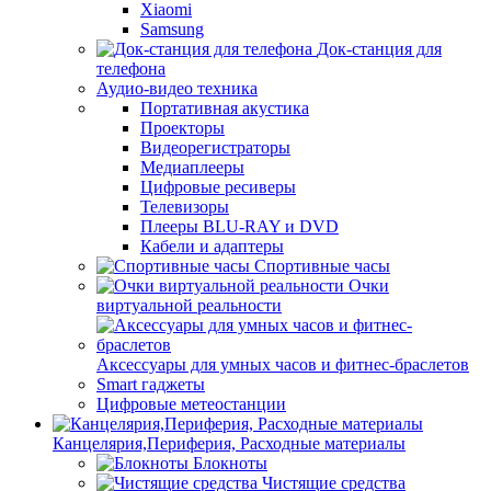
Xiaomi
Samsung
Док-станция для
телефона
Аудио-видео техника
Портативная акустика
Проекторы
Видеорегистраторы
Медиаплееры
Цифровые ресиверы
Телевизоры
Плееры BLU-RAY и DVD
Кабели и адаптеры
Спортивные часы
Очки
виртуальной реальности
Аксессуары для умных часов и фитнес-браслетов
Smart гаджеты
Цифровые метеостанции
Канцелярия,Периферия, Расходные материалы
Блокноты
Чистящие средства