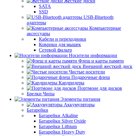
Жесткие диски
SATA
SSD
USB-Bluetooth
адаптеры
Компьютерные
аксессуары
Кабели и переходники
Коврики для мышек
Сетевой фильтр
Носители информации
Флеш и карты памяти
Внешний жесткий диск
Чистые носители
Подарочные флеш
Кардридеры
Портмоне для дисков
Брелки Чипы
Элементы питания
Аккумуляторы
Батарейки
Батарейки Alkaline
Батарейки Silver Oxide
Батарейки Lithium
Батарейки Heavy Duty