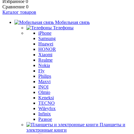
Избранное
0
Сравнение
0
Каталог товаров
Мобильная связь
Телефоны
iPhone
Samsung
Huawei
HONOR
Xiaomi
Realme
Nokia
Fly
Philips
Maxvi
INOI
Olmio
Keneksi
TECNO
Wileyfox
Infinix
Разное
Планшеты и
электронные книги