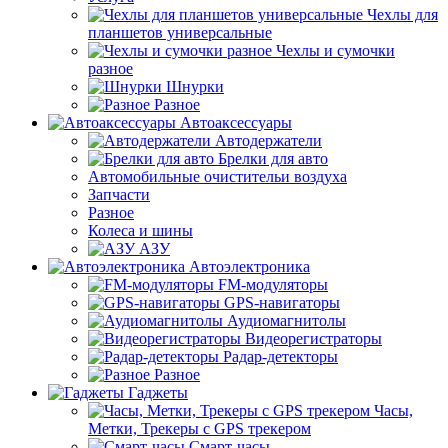
Чехлы для
планшетов универсальные
Чехлы и сумочки
разное
Шнурки
Разное
Автоаксессуары
Автодержатели
Брелки для авто
Автомобильные очистительи воздуха
Запчасти
Разное
Колеса и шины
АЗУ
Автоэлектроника
FM-модуляторы
GPS-навигаторы
Аудиомагнитолы
Видеорегистраторы
Радар-детекторы
Разное
Гаджеты
Часы,
Метки, Трекеры с GPS трекером
Смарт-часы