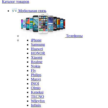
Каталог товаров
Мобильная связь
Телефоны
iPhone
Samsung
Huawei
HONOR
Xiaomi
Realme
Nokia
Fly
Philips
Maxvi
INOI
Olmio
Keneksi
TECNO
Wileyfox
Infinix