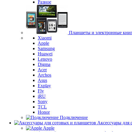
Разное
Планшеты и электронные кни
Xiaomi
Apple
Samsung
Huawei
Lenovo
Digma
Acer
Archos
Asus
Explay
Fly
iRU
Sony
TCL
Honor
Подключение
Аксессуары для 
Apple