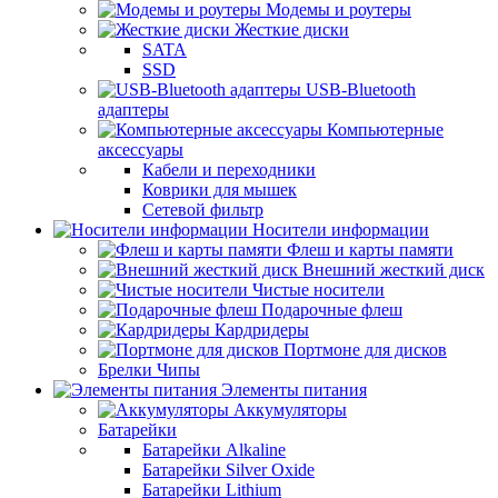
Модемы и роутеры
Жесткие диски
SATA
SSD
USB-Bluetooth
адаптеры
Компьютерные
аксессуары
Кабели и переходники
Коврики для мышек
Сетевой фильтр
Носители информации
Флеш и карты памяти
Внешний жесткий диск
Чистые носители
Подарочные флеш
Кардридеры
Портмоне для дисков
Брелки Чипы
Элементы питания
Аккумуляторы
Батарейки
Батарейки Alkaline
Батарейки Silver Oxide
Батарейки Lithium