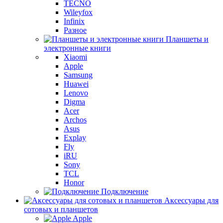
TECNO
Wileyfox
Infinix
Разное
Планшеты и
электронные книги
Xiaomi
Apple
Samsung
Huawei
Lenovo
Digma
Acer
Archos
Asus
Explay
Fly
iRU
Sony
TCL
Honor
Подключение
Аксессуары для
сотовых и планшетов
Apple