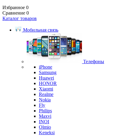
Избранное
0
Сравнение
0
Каталог товаров
Мобильная связь
Телефоны
iPhone
Samsung
Huawei
HONOR
Xiaomi
Realme
Nokia
Fly
Philips
Maxvi
INOI
Olmio
Keneksi