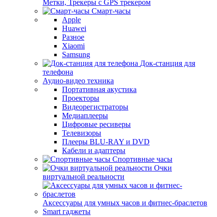
Метки, Трекеры с GPS трекером
Смарт-часы
Apple
Huawei
Разное
Xiaomi
Samsung
Док-станция для
телефона
Аудио-видео техника
Портативная акустика
Проекторы
Видеорегистраторы
Медиаплееры
Цифровые ресиверы
Телевизоры
Плееры BLU-RAY и DVD
Кабели и адаптеры
Спортивные часы
Очки
виртуальной реальности
Аксессуары для умных часов и фитнес-браслетов
Smart гаджеты