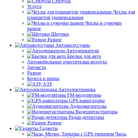
Стилусы
Услуга
Чехлы для
планшетов универсальные
Чехлы и сумочки
разное
Шнурки
Разное
Автоаксессуары
Автодержатели
Брелки для авто
Автомобильные очистительи воздуха
Запчасти
Разное
Колеса и шины
АЗУ
Автоэлектроника
FM-модуляторы
GPS-навигаторы
Аудиомагнитолы
Видеорегистраторы
Радар-детекторы
Разное
Гаджеты
Часы,