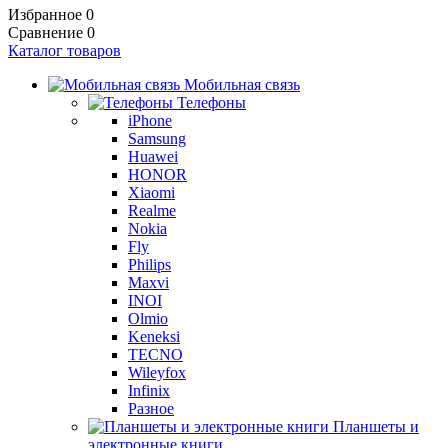
Избранное
0
Сравнение
0
Каталог товаров
Мобильная связь
Телефоны
iPhone
Samsung
Huawei
HONOR
Xiaomi
Realme
Nokia
Fly
Philips
Maxvi
INOI
Olmio
Keneksi
TECNO
Wileyfox
Infinix
Разное
Планшеты и
электронные книги