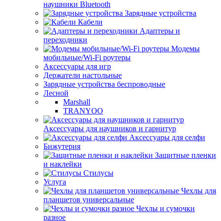
наушники Bluetooth
Зарядные устройства
Кабели
Адаптеры и
переходники
Модемы
мобильные/Wi-Fi роутеры
Аксессуары для игр
Держатели настольные
Зарядные устройства беспроводные
Лесной
Marshall
TRANYOO
Аксессуары для наушников и гарнитур
Аксессуары для селфи
Бижутерия
Защитные пленки
и наклейки
Стилусы
Услуга
Чехлы для
планшетов универсальные
Чехлы и сумочки
разное