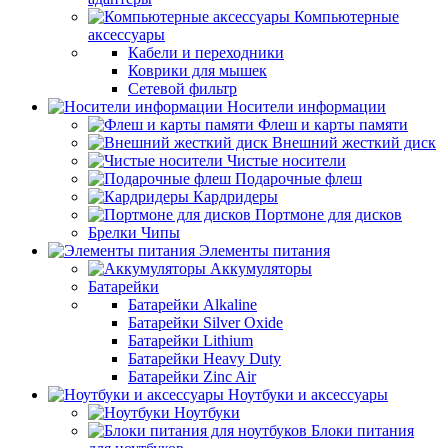
Компьютерные
аксессуары
Кабели и переходники
Коврики для мышек
Сетевой фильтр
Носители информации
Флеш и карты памяти
Внешний жесткий диск
Чистые носители
Подарочные флеш
Кардридеры
Портмоне для дисков
Брелки Чипы
Элементы питания
Аккумуляторы
Батарейки
Батарейки Alkaline
Батарейки Silver Oxide
Батарейки Lithium
Батарейки Heavy Duty
Батарейки Zinc Air
Ноутбуки и аксессуары
Ноутбуки
Блоки питания