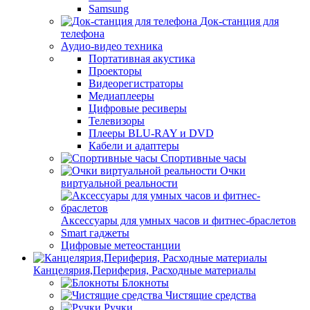
Samsung
Док-станция для
телефона
Аудио-видео техника
Портативная акустика
Проекторы
Видеорегистраторы
Медиаплееры
Цифровые ресиверы
Телевизоры
Плееры BLU-RAY и DVD
Кабели и адаптеры
Спортивные часы
Очки
виртуальной реальности
Аксессуары для умных часов и фитнес-браслетов
Smart гаджеты
Цифровые метеостанции
Канцелярия,Периферия, Расходные материалы
Блокноты
Чистящие средства
Ручки