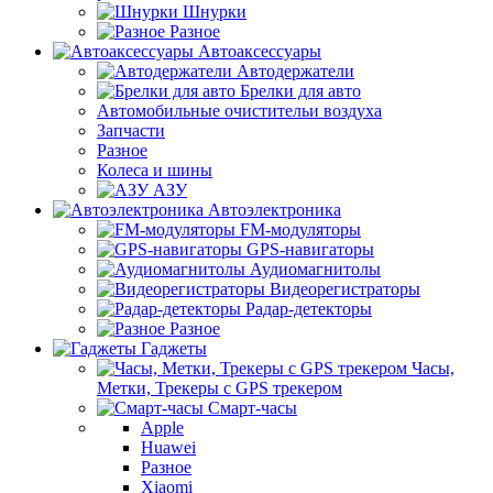
Шнурки
Разное
Автоаксессуары
Автодержатели
Брелки для авто
Автомобильные очистительи воздуха
Запчасти
Разное
Колеса и шины
АЗУ
Автоэлектроника
FM-модуляторы
GPS-навигаторы
Аудиомагнитолы
Видеорегистраторы
Радар-детекторы
Разное
Гаджеты
Часы,
Метки, Трекеры с GPS трекером
Смарт-часы
Apple
Huawei
Разное
Xiaomi