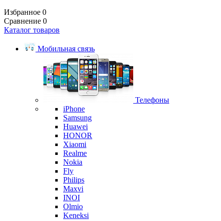
Избранное
0
Сравнение
0
Каталог товаров
Мобильная связь
Телефоны
iPhone
Samsung
Huawei
HONOR
Xiaomi
Realme
Nokia
Fly
Philips
Maxvi
INOI
Olmio
Keneksi