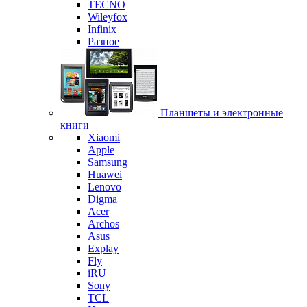
TECNO
Wileyfox
Infinix
Разное
Планшеты и электронные
книги
Xiaomi
Apple
Samsung
Huawei
Lenovo
Digma
Acer
Archos
Asus
Explay
Fly
iRU
Sony
TCL