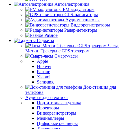
Автоэлектроника
FM-модуляторы
GPS-навигаторы
Аудиомагнитолы
Видеорегистраторы
Радар-детекторы
Разное
Гаджеты
Часы,
Метки, Трекеры с GPS трекером
Смарт-часы
Apple
Huawei
Разное
Xiaomi
Samsung
Док-станция для
телефона
Аудио-видео техника
Портативная акустика
Проекторы
Видеорегистраторы
Медиаплееры
Цифровые ресиверы
Телевизоры