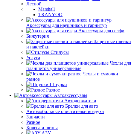
Лесной
Marshall
TRANYOO
Аксессуары для наушников и гарнитур
Аксессуары для селфи
Бижутерия
Защитные пленки
и наклейки
Стилусы
Услуга
Чехлы для
планшетов универсальные
Чехлы и сумочки
разное
Шнурки
Разное
Автоаксессуары
Автодержатели
Брелки для авто
Автомобильные очистительи воздуха
Запчасти
Разное
Колеса и шины
АЗУ