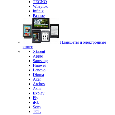
TECNO
Wileyfox
Infinix
Разное
Планшеты и электронные
книги
Xiaomi
Apple
Samsung
Huawei
Lenovo
Digma
Acer
Archos
Asus
Explay
Fly
iRU
Sony
TCL