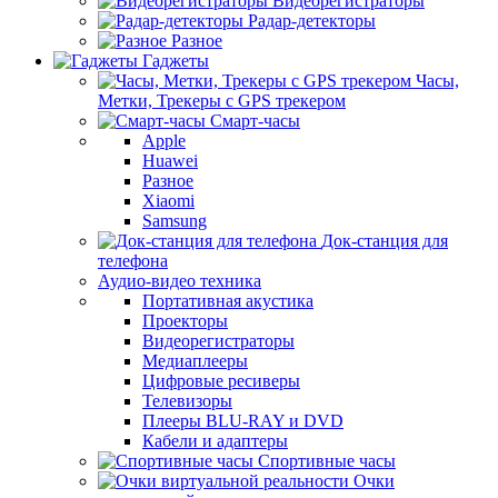
Видеорегистраторы
Радар-детекторы
Разное
Гаджеты
Часы,
Метки, Трекеры с GPS трекером
Смарт-часы
Apple
Huawei
Разное
Xiaomi
Samsung
Док-станция для
телефона
Аудио-видео техника
Портативная акустика
Проекторы
Видеорегистраторы
Медиаплееры
Цифровые ресиверы
Телевизоры
Плееры BLU-RAY и DVD
Кабели и адаптеры
Спортивные часы
Очки