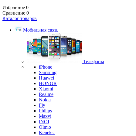
Избранное
0
Сравнение
0
Каталог товаров
Мобильная связь
Телефоны
iPhone
Samsung
Huawei
HONOR
Xiaomi
Realme
Nokia
Fly
Philips
Maxvi
INOI
Olmio
Keneksi