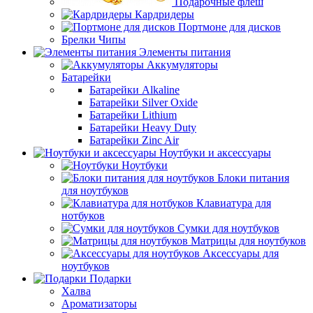
Подарочные флеш
Кардридеры
Портмоне для дисков
Брелки Чипы
Элементы питания
Аккумуляторы
Батарейки
Батарейки Alkaline
Батарейки Silver Oxide
Батарейки Lithium
Батарейки Heavy Duty
Батарейки Zinc Air
Ноутбуки и аксессуары
Ноутбуки
Блоки питания
для ноутбуков
Клавиатура для
нотбуков
Сумки для ноутбуков
Матрицы для ноутбуков
Аксессуары для
ноутбуков
Подарки
Халва
Ароматизаторы