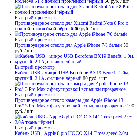
Pro/Nova 5T с полной проклейкой чёрный
50 руб.
/ шт
Быстрый просмотр
Противоударное стекло для Xiaomi Redmi Note 8 Pro с
полной проклейкой чёрный
60 руб.
/ шт
Быстрый просмотр
Противоударное стекло для Apple iPhone 7/8 белый
50
руб.
/ шт
Быстрый просмотр
Кабель USB - микро USB Borofone BX19 Benefit, 1.0м,
круглый, 2.1A, силикон чёрный
80 руб.
/ шт
Быстрый просмотр
Противоударное стекло камеры для Apple iPhone 13
Pro/13 Pro Max с фокусировкой вспышки прозрачное
100
руб.
/ шт
Быстрый просмотр
Кабель USB - Apple 8 pin HOCO X14 Times speed 2.0м