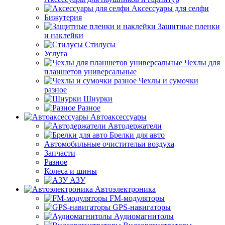
Аксессуары для селфи
Бижутерия
Защитные пленки
и наклейки
Стилусы
Услуга
Чехлы для
планшетов универсальные
Чехлы и сумочки
разное
Шнурки
Разное
Автоаксессуары
Автодержатели
Брелки для авто
Автомобильные очистительи воздуха
Запчасти
Разное
Колеса и шины
АЗУ
Автоэлектроника
FM-модуляторы
GPS-навигаторы
Аудиомагнитолы