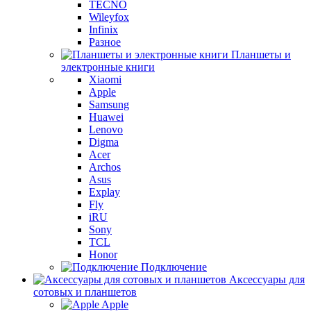
TECNO
Wileyfox
Infinix
Разное
Планшеты и
электронные книги
Xiaomi
Apple
Samsung
Huawei
Lenovo
Digma
Acer
Archos
Asus
Explay
Fly
iRU
Sony
TCL
Honor
Подключение
Аксессуары для
сотовых и планшетов
Apple