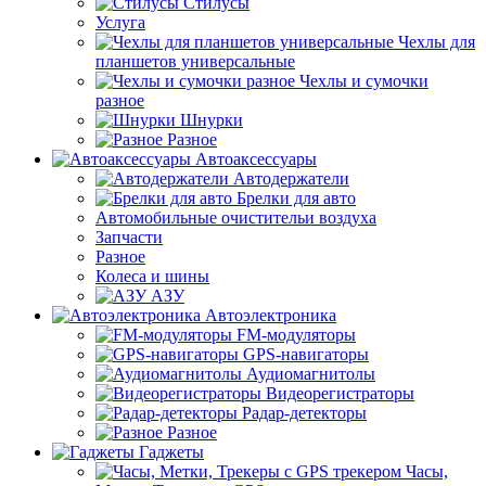
Стилусы
Услуга
Чехлы для
планшетов универсальные
Чехлы и сумочки
разное
Шнурки
Разное
Автоаксессуары
Автодержатели
Брелки для авто
Автомобильные очистительи воздуха
Запчасти
Разное
Колеса и шины
АЗУ
Автоэлектроника
FM-модуляторы
GPS-навигаторы
Аудиомагнитолы
Видеорегистраторы
Радар-детекторы
Разное
Гаджеты
Часы,