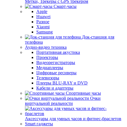
Метки, Трекеры с GPS трекером
Смарт-часы
Apple
Huawei
Разное
Xiaomi
Samsung
Док-станция для
телефона
Аудио-видео техника
Портативная акустика
Проекторы
Видеорегистраторы
Медиаплееры
Цифровые ресиверы
Телевизоры
Плееры BLU-RAY и DVD
Кабели и адаптеры
Спортивные часы
Очки
виртуальной реальности
Аксессуары для умных часов и фитнес-браслетов
Smart гаджеты