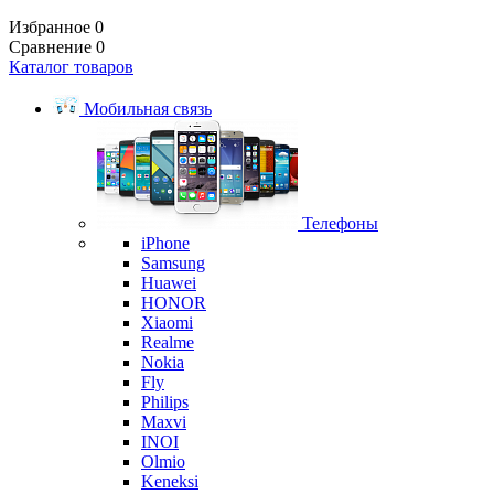
Избранное
0
Сравнение
0
Каталог товаров
Мобильная связь
Телефоны
iPhone
Samsung
Huawei
HONOR
Xiaomi
Realme
Nokia
Fly
Philips
Maxvi
INOI
Olmio
Keneksi