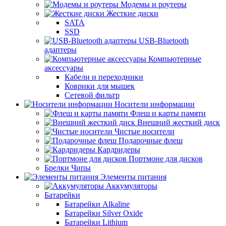
Модемы и роутеры
Жесткие диски
SATA
SSD
USB-Bluetooth
адаптеры
Компьютерные
аксессуары
Кабели и переходники
Коврики для мышек
Сетевой фильтр
Носители информации
Флеш и карты памяти
Внешний жесткий диск
Чистые носители
Подарочные флеш
Кардридеры
Портмоне для дисков
Брелки Чипы
Элементы питания
Аккумуляторы
Батарейки
Батарейки Alkaline
Батарейки Silver Oxide
Батарейки Lithium