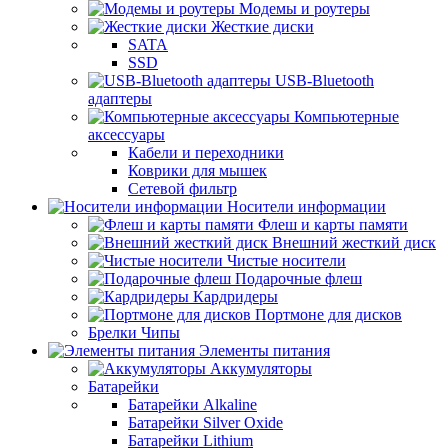
Модемы и роутеры
Жесткие диски
SATA
SSD
USB-Bluetooth
адаптеры
Компьютерные
аксессуары
Кабели и переходники
Коврики для мышек
Сетевой фильтр
Носители информации
Флеш и карты памяти
Внешний жесткий диск
Чистые носители
Подарочные флеш
Кардридеры
Портмоне для дисков
Брелки Чипы
Элементы питания
Аккумуляторы
Батарейки
Батарейки Alkaline
Батарейки Silver Oxide
Батарейки Lithium