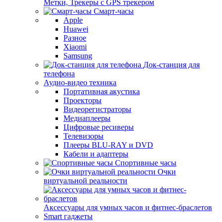
Метки, Трекеры с GPS трекером
Смарт-часы
Apple
Huawei
Разное
Xiaomi
Samsung
Док-станция для
телефона
Аудио-видео техника
Портативная акустика
Проекторы
Видеорегистраторы
Медиаплееры
Цифровые ресиверы
Телевизоры
Плееры BLU-RAY и DVD
Кабели и адаптеры
Спортивные часы
Очки
виртуальной реальности
Аксессуары для умных часов и фитнес-браслетов
Smart гаджеты