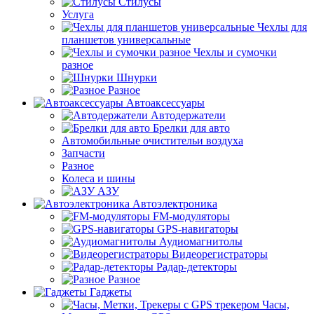
Стилусы
Услуга
Чехлы для
планшетов универсальные
Чехлы и сумочки
разное
Шнурки
Разное
Автоаксессуары
Автодержатели
Брелки для авто
Автомобильные очистительи воздуха
Запчасти
Разное
Колеса и шины
АЗУ
Автоэлектроника
FM-модуляторы
GPS-навигаторы
Аудиомагнитолы
Видеорегистраторы
Радар-детекторы
Разное
Гаджеты
Часы,