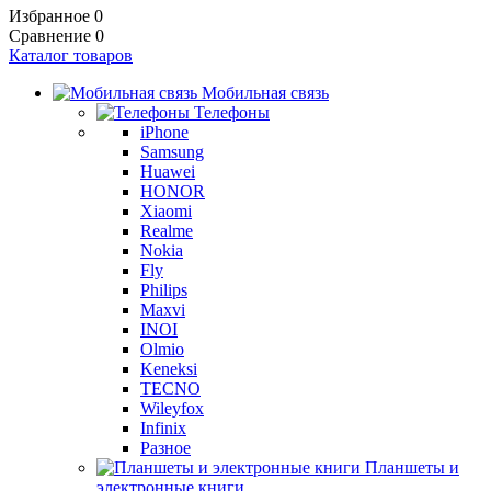
Избранное
0
Сравнение
0
Каталог товаров
Мобильная связь
Телефоны
iPhone
Samsung
Huawei
HONOR
Xiaomi
Realme
Nokia
Fly
Philips
Maxvi
INOI
Olmio
Keneksi
TECNO
Wileyfox
Infinix
Разное
Планшеты и
электронные книги