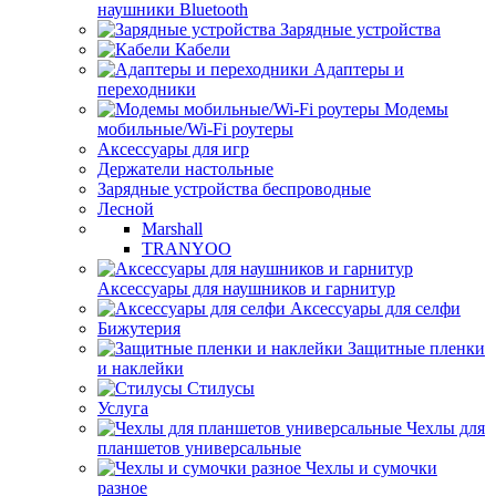
наушники Bluetooth
Зарядные устройства
Кабели
Адаптеры и
переходники
Модемы
мобильные/Wi-Fi роутеры
Аксессуары для игр
Держатели настольные
Зарядные устройства беспроводные
Лесной
Marshall
TRANYOO
Аксессуары для наушников и гарнитур
Аксессуары для селфи
Бижутерия
Защитные пленки
и наклейки
Стилусы
Услуга
Чехлы для
планшетов универсальные
Чехлы и сумочки
разное