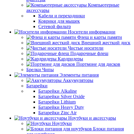
Компьютерные
аксессуары
Кабели и переходники
Коврики для мышек
Сетевой фильтр
Носители информации
Флеш и карты памяти
Внешний жесткий диск
Чистые носители
Подарочные флеш
Кардридеры
Портмоне для дисков
Брелки Чипы
Элементы питания
Аккумуляторы
Батарейки
Батарейки Alkaline
Батарейки Silver Oxide
Батарейки Lithium
Батарейки Heavy Duty
Батарейки Zinc Air
Ноутбуки и аксессуары
Ноутбуки
Блоки питания