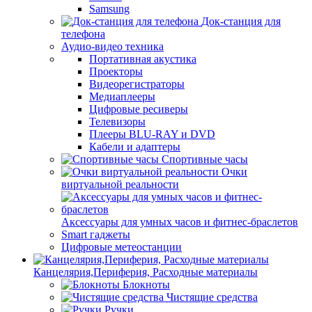
Samsung
Док-станция для
телефона
Аудио-видео техника
Портативная акустика
Проекторы
Видеорегистраторы
Медиаплееры
Цифровые ресиверы
Телевизоры
Плееры BLU-RAY и DVD
Кабели и адаптеры
Спортивные часы
Очки
виртуальной реальности
Аксессуары для умных часов и фитнес-браслетов
Smart гаджеты
Цифровые метеостанции
Канцелярия,Периферия, Расходные материалы
Блокноты
Чистящие средства
Ручки