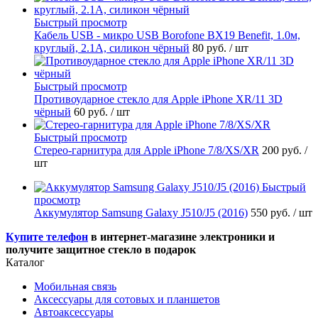
Быстрый просмотр
Кабель USB - микро USB Borofone BX19 Benefit, 1.0м,
круглый, 2.1A, силикон чёрный
80 руб.
/ шт
Быстрый просмотр
Противоударное стекло для Apple iPhone XR/11 3D
чёрный
60 руб.
/ шт
Быстрый просмотр
Стерео-гарнитура для Apple iPhone 7/8/XS/XR
200 руб.
/
шт
Быстрый
просмотр
Аккумулятор Samsung Galaxy J510/J5 (2016)
550 руб.
/ шт
Купите телефон
в интернет-магазине электроники и
получите защитное стекло в подарок
Каталог
Мобильная связь
Аксессуары для сотовых и планшетов
Автоаксессуары