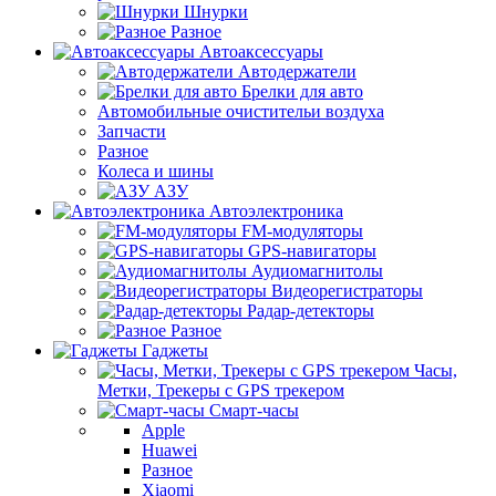
Шнурки
Разное
Автоаксессуары
Автодержатели
Брелки для авто
Автомобильные очистительи воздуха
Запчасти
Разное
Колеса и шины
АЗУ
Автоэлектроника
FM-модуляторы
GPS-навигаторы
Аудиомагнитолы
Видеорегистраторы
Радар-детекторы
Разное
Гаджеты
Часы,
Метки, Трекеры с GPS трекером
Смарт-часы
Apple
Huawei
Разное
Xiaomi