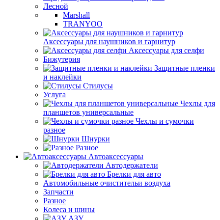
Лесной
Marshall
TRANYOO
Аксессуары для наушников и гарнитур
Аксессуары для селфи
Бижутерия
Защитные пленки
и наклейки
Стилусы
Услуга
Чехлы для
планшетов универсальные
Чехлы и сумочки
разное
Шнурки
Разное
Автоаксессуары
Автодержатели
Брелки для авто
Автомобильные очистительи воздуха
Запчасти
Разное
Колеса и шины
АЗУ