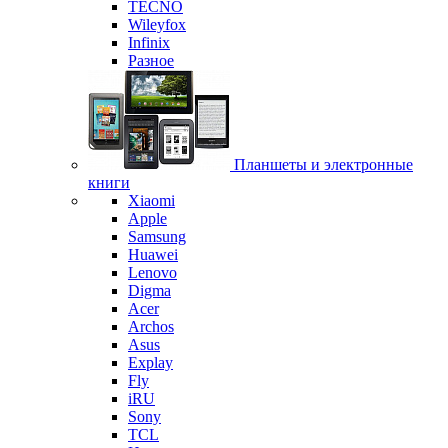
TECNO
Wileyfox
Infinix
Разное
Планшеты и электронные
книги
Xiaomi
Apple
Samsung
Huawei
Lenovo
Digma
Acer
Archos
Asus
Explay
Fly
iRU
Sony
TCL