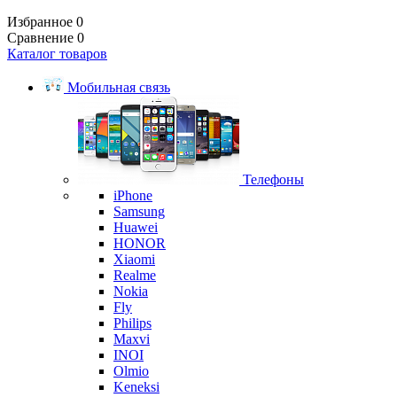
Избранное
0
Сравнение
0
Каталог товаров
Мобильная связь
Телефоны
iPhone
Samsung
Huawei
HONOR
Xiaomi
Realme
Nokia
Fly
Philips
Maxvi
INOI
Olmio
Keneksi