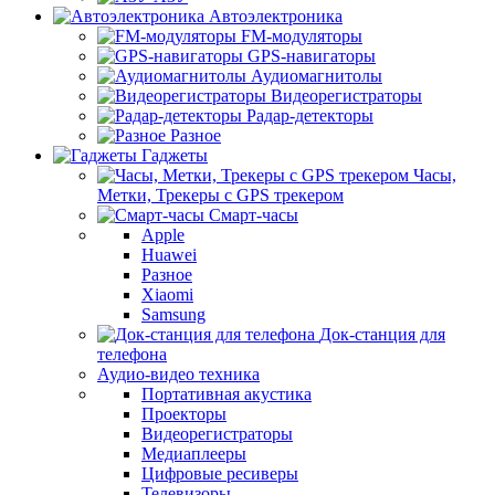
Автоэлектроника
FM-модуляторы
GPS-навигаторы
Аудиомагнитолы
Видеорегистраторы
Радар-детекторы
Разное
Гаджеты
Часы,
Метки, Трекеры с GPS трекером
Смарт-часы
Apple
Huawei
Разное
Xiaomi
Samsung
Док-станция для
телефона
Аудио-видео техника
Портативная акустика
Проекторы
Видеорегистраторы
Медиаплееры
Цифровые ресиверы
Телевизоры