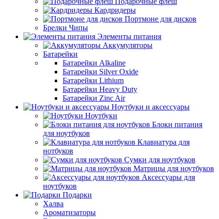
Подарочные флеш
Кардридеры
Портмоне для дисков
Брелки Чипы
Элементы питания
Аккумуляторы
Батарейки
Батарейки Alkaline
Батарейки Silver Oxide
Батарейки Lithium
Батарейки Heavy Duty
Батарейки Zinc Air
Ноутбуки и аксессуары
Ноутбуки
Блоки питания
для ноутбуков
Клавиатура для
нотбуков
Сумки для ноутбуков
Матрицы для ноутбуков
Аксессуары для
ноутбуков
Подарки
Халва
Ароматизаторы