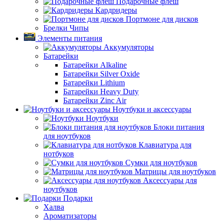
Подарочные флеш
Кардридеры
Портмоне для дисков
Брелки Чипы
Элементы питания
Аккумуляторы
Батарейки
Батарейки Alkaline
Батарейки Silver Oxide
Батарейки Lithium
Батарейки Heavy Duty
Батарейки Zinc Air
Ноутбуки и аксессуары
Ноутбуки
Блоки питания
для ноутбуков
Клавиатура для
нотбуков
Сумки для ноутбуков
Матрицы для ноутбуков
Аксессуары для
ноутбуков
Подарки
Халва
Ароматизаторы