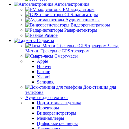
Автоэлектроника
FM-модуляторы
GPS-навигаторы
Аудиомагнитолы
Видеорегистраторы
Радар-детекторы
Разное
Гаджеты
Часы,
Метки, Трекеры с GPS трекером
Смарт-часы
Apple
Huawei
Разное
Xiaomi
Samsung
Док-станция для
телефона
Аудио-видео техника
Портативная акустика
Проекторы
Видеорегистраторы
Медиаплееры
Цифровые ресиверы
Телевизоры