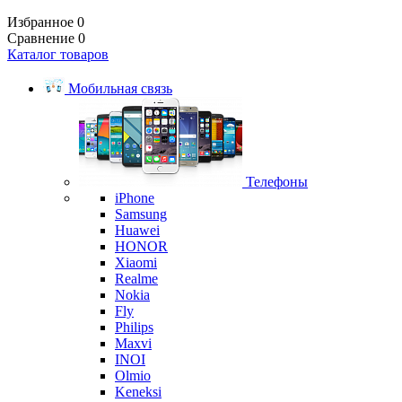
Избранное
0
Сравнение
0
Каталог товаров
Мобильная связь
Телефоны
iPhone
Samsung
Huawei
HONOR
Xiaomi
Realme
Nokia
Fly
Philips
Maxvi
INOI
Olmio
Keneksi