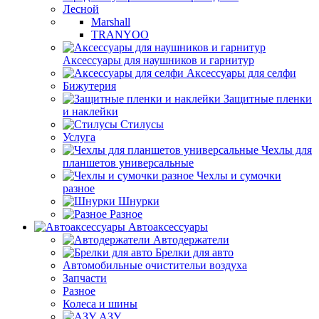
Лесной
Marshall
TRANYOO
Аксессуары для наушников и гарнитур
Аксессуары для селфи
Бижутерия
Защитные пленки
и наклейки
Стилусы
Услуга
Чехлы для
планшетов универсальные
Чехлы и сумочки
разное
Шнурки
Разное
Автоаксессуары
Автодержатели
Брелки для авто
Автомобильные очистительи воздуха
Запчасти
Разное
Колеса и шины
АЗУ