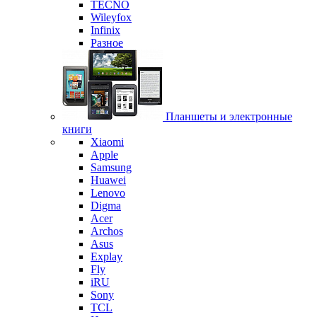
TECNO
Wileyfox
Infinix
Разное
Планшеты и электронные
книги
Xiaomi
Apple
Samsung
Huawei
Lenovo
Digma
Acer
Archos
Asus
Explay
Fly
iRU
Sony
TCL