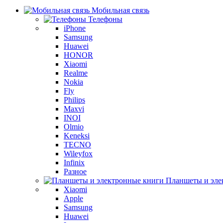
Мобильная связь
Телефоны
iPhone
Samsung
Huawei
HONOR
Xiaomi
Realme
Nokia
Fly
Philips
Maxvi
INOI
Olmio
Keneksi
TECNO
Wileyfox
Infinix
Разное
Планшеты и эле
Xiaomi
Apple
Samsung
Huawei