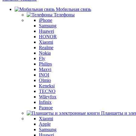
Мобильная связь
Телефоны
iPhone
Samsung
Huawei
HONOR
Xiaomi
Realme
Nokia
Fly
Philips
Maxvi
INOI
Olmio
Keneksi
TECNO
Wileyfox
Infinix
Разное
Планшеты и эле
Xiaomi
Apple
Samsung
Huawei