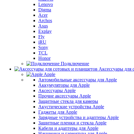
Lenovo
Digma
Acer
Archos
Asus
Explay
Fly
iRU
Sony
TCL
Honor
Подключение
Аксессуары для 
Apple
Автомобильные аксессуары для Apple
Аккумуляторы для Apple
Аксессуары Apple
Прочие аксессуары Apple
Защитные стекла для камеры
Акустические устройства Apple
Гаджеты для Apple
Зарядные устройства и адаптеры Apple
Защитные пленки и стекла Apple
Кабели и адаптеры для Apple
Наушники и гарнитура для Apple