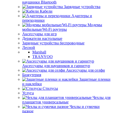
наушники Bluetooth
Зарядные устройства
Кабели
Адаптеры и
переходники
Модемы
мобильные/Wi-Fi роутеры
Аксессуары для игр
Держатели настольные
Зарядные устройства беспроводные
Лесной
Marshall
TRANYOO
Аксессуары для наушников и гарнитур
Аксессуары для селфи
Бижутерия
Защитные пленки
и наклейки
Стилусы
Услуга
Чехлы для
планшетов универсальные
Чехлы и сумочки
разное