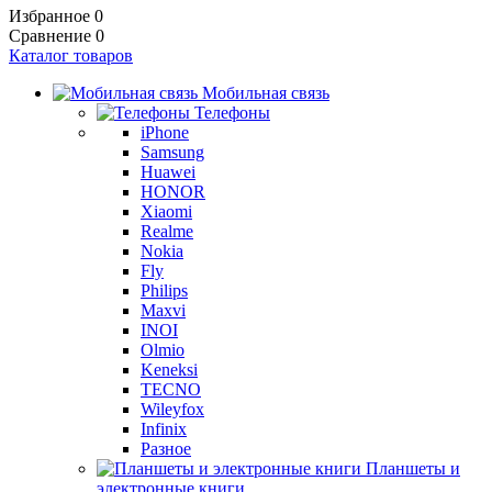
Избранное
0
Сравнение
0
Каталог товаров
Мобильная связь
Телефоны
iPhone
Samsung
Huawei
HONOR
Xiaomi
Realme
Nokia
Fly
Philips
Maxvi
INOI
Olmio
Keneksi
TECNO
Wileyfox
Infinix
Разное
Планшеты и
электронные книги