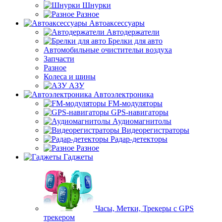
Шнурки
Разное
Автоаксессуары
Автодержатели
Брелки для авто
Автомобильные очистительи воздуха
Запчасти
Разное
Колеса и шины
АЗУ
Автоэлектроника
FM-модуляторы
GPS-навигаторы
Аудиомагнитолы
Видеорегистраторы
Радар-детекторы
Разное
Гаджеты
Часы, Метки, Трекеры с GPS
трекером