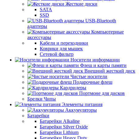
Жесткие диски
SATA
SSD
USB-Bluetooth
адаптеры
Компьютерные
аксессуары
Кабели и переходники
Коврики для мышек
Сетевой фильтр
Носители информации
Флеш и карты памяти
Внешний жесткий диск
Чистые носители
Подарочные флеш
Кардридеры
Портмоне для дисков
Брелки Чипы
Элементы питания
Аккумуляторы
Батарейки
Батарейки Alkaline
Батарейки Silver Oxide
Батарейки Lithium
Батарейки Heavy Duty