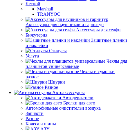
Лесной
Marshall
TRANYOO
Аксессуары для наушников и гарнитур
Аксессуары для селфи
Бижутерия
Защитные пленки
и наклейки
Стилусы
Услуга
Чехлы для
планшетов универсальные
Чехлы и сумочки
разное
Шнурки
Разное
Автоаксессуары
Автодержатели
Брелки для авто
Автомобильные очистительи воздуха
Запчасти
Разное
Колеса и шины
АЗУ