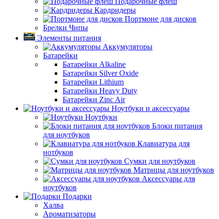
Подарочные флеш
Кардридеры
Портмоне для дисков
Брелки Чипы
Элементы питания
Аккумуляторы
Батарейки
Батарейки Alkaline
Батарейки Silver Oxide
Батарейки Lithium
Батарейки Heavy Duty
Батарейки Zinc Air
Ноутбуки и аксессуары
Ноутбуки
Блоки питания
для ноутбуков
Клавиатура для
нотбуков
Сумки для ноутбуков
Матрицы для ноутбуков
Аксессуары для
ноутбуков
Подарки
Халва
Ароматизаторы