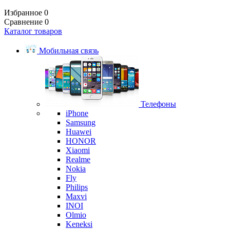
Избранное
0
Сравнение
0
Каталог товаров
Мобильная связь
Телефоны
iPhone
Samsung
Huawei
HONOR
Xiaomi
Realme
Nokia
Fly
Philips
Maxvi
INOI
Olmio
Keneksi