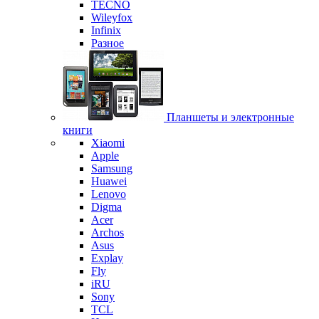
TECNO
Wileyfox
Infinix
Разное
Планшеты и электронные
книги
Xiaomi
Apple
Samsung
Huawei
Lenovo
Digma
Acer
Archos
Asus
Explay
Fly
iRU
Sony
TCL