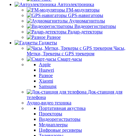
Автоэлектроника
FM-модуляторы
GPS-навигаторы
Аудиомагнитолы
Видеорегистраторы
Радар-детекторы
Разное
Гаджеты
Часы,
Метки, Трекеры с GPS трекером
Смарт-часы
Apple
Huawei
Разное
Xiaomi
Samsung
Док-станция для
телефона
Аудио-видео техника
Портативная акустика
Проекторы
Видеорегистраторы
Медиаплееры
Цифровые ресиверы
Телевизоры