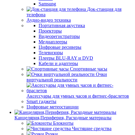
Samsung
Док-станция для
телефона
Аудио-видео техника
Портативная акустика
Проекторы
Видеорегистраторы
Медиаплееры
Цифровые ресиверы
Телевизоры
Плееры BLU-RAY и DVD
Кабели и адаптеры
Спортивные часы
Очки
виртуальной реальности
Аксессуары для умных часов и фитнес-браслетов
Smart гаджеты
Цифровые метеостанции
Канцелярия,Периферия, Расходные материалы
Блокноты
Чистящие средства
Ручки