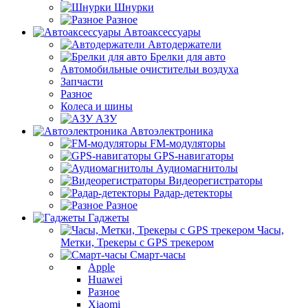
Шнурки
Разное
Автоаксессуары
Автодержатели
Брелки для авто
Автомобильные очистительи воздуха
Запчасти
Разное
Колеса и шины
АЗУ
Автоэлектроника
FM-модуляторы
GPS-навигаторы
Аудиомагнитолы
Видеорегистраторы
Радар-детекторы
Разное
Гаджеты
Часы,
Метки, Трекеры с GPS трекером
Смарт-часы
Apple
Huawei
Разное
Xiaomi