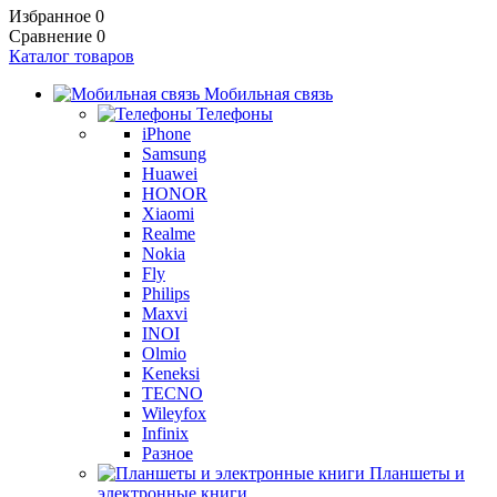
Избранное
0
Сравнение
0
Каталог товаров
Мобильная связь
Телефоны
iPhone
Samsung
Huawei
HONOR
Xiaomi
Realme
Nokia
Fly
Philips
Maxvi
INOI
Olmio
Keneksi
TECNO
Wileyfox
Infinix
Разное
Планшеты и
электронные книги