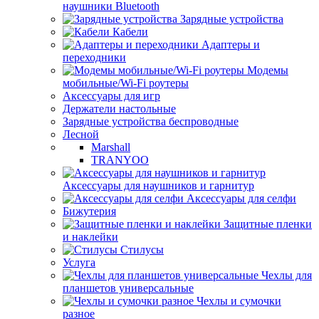
наушники Bluetooth
Зарядные устройства
Кабели
Адаптеры и
переходники
Модемы
мобильные/Wi-Fi роутеры
Аксессуары для игр
Держатели настольные
Зарядные устройства беспроводные
Лесной
Marshall
TRANYOO
Аксессуары для наушников и гарнитур
Аксессуары для селфи
Бижутерия
Защитные пленки
и наклейки
Стилусы
Услуга
Чехлы для
планшетов универсальные
Чехлы и сумочки
разное