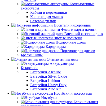
Компьютерные
аксессуары
Кабели и переходники
Коврики для мышек
Сетевой фильтр
Носители информации
Флеш и карты памяти
Внешний жесткий диск
Чистые носители
Подарочные флеш
Кардридеры
Портмоне для дисков
Брелки Чипы
Элементы питания
Аккумуляторы
Батарейки
Батарейки Alkaline
Батарейки Silver Oxide
Батарейки Lithium
Батарейки Heavy Duty
Батарейки Zinc Air
Ноутбуки и аксессуары
Ноутбуки
Блоки питания