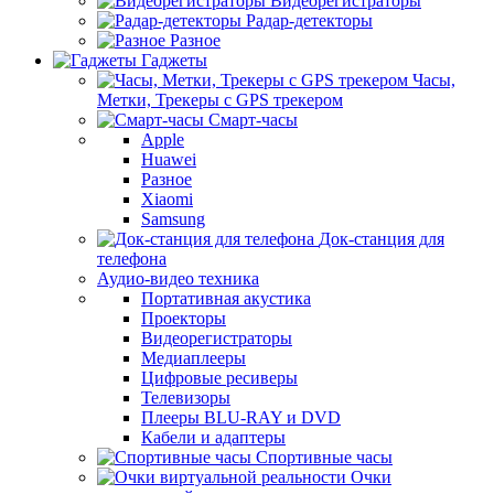
Видеорегистраторы
Радар-детекторы
Разное
Гаджеты
Часы,
Метки, Трекеры с GPS трекером
Смарт-часы
Apple
Huawei
Разное
Xiaomi
Samsung
Док-станция для
телефона
Аудио-видео техника
Портативная акустика
Проекторы
Видеорегистраторы
Медиаплееры
Цифровые ресиверы
Телевизоры
Плееры BLU-RAY и DVD
Кабели и адаптеры
Спортивные часы
Очки