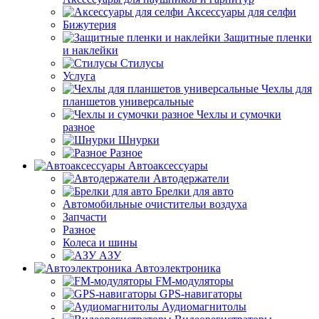
Аксессуары для селфи
Бижутерия
Защитные пленки
и наклейки
Стилусы
Услуга
Чехлы для
планшетов универсальные
Чехлы и сумочки
разное
Шнурки
Разное
Автоаксессуары
Автодержатели
Брелки для авто
Автомобильные очистительи воздуха
Запчасти
Разное
Колеса и шины
АЗУ
Автоэлектроника
FM-модуляторы
GPS-навигаторы
Аудиомагнитолы