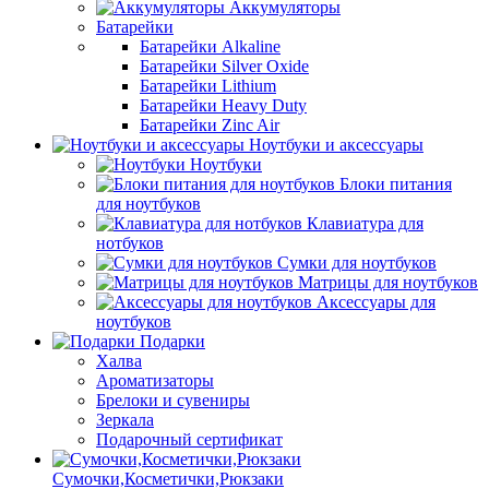
Аккумуляторы
Батарейки
Батарейки Alkaline
Батарейки Silver Oxide
Батарейки Lithium
Батарейки Heavy Duty
Батарейки Zinc Air
Ноутбуки и аксессуары
Ноутбуки
Блоки питания
для ноутбуков
Клавиатура для
нотбуков
Сумки для ноутбуков
Матрицы для ноутбуков
Аксессуары для
ноутбуков
Подарки
Халва
Ароматизаторы
Брелоки и сувениры
Зеркала
Подарочный сертификат
Сумочки,Косметички,Рюкзаки