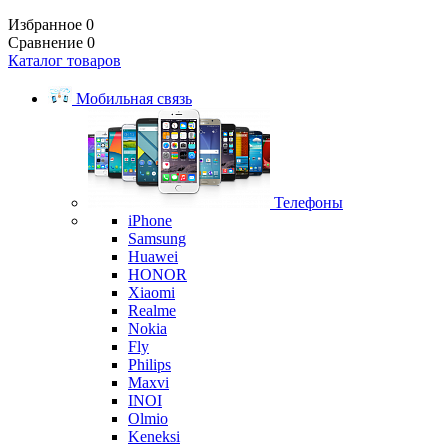
Избранное
0
Сравнение
0
Каталог товаров
Мобильная связь
Телефоны
iPhone
Samsung
Huawei
HONOR
Xiaomi
Realme
Nokia
Fly
Philips
Maxvi
INOI
Olmio
Keneksi