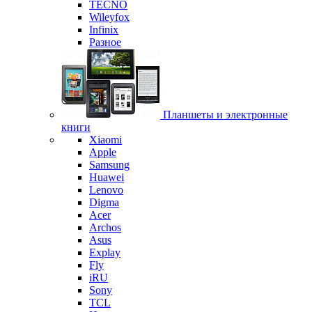
TECNO
Wileyfox
Infinix
Разное
Планшеты и электронные
книги
Xiaomi
Apple
Samsung
Huawei
Lenovo
Digma
Acer
Archos
Asus
Explay
Fly
iRU
Sony
TCL