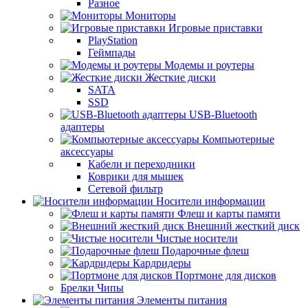
Разное
Мониторы
Игровые приставки
PlayStation
Геймпады
Модемы и роутеры
Жесткие диски
SATA
SSD
USB-Bluetooth
адаптеры
Компьютерные
аксессуары
Кабели и переходники
Коврики для мышек
Сетевой фильтр
Носители информации
Флеш и карты памяти
Внешний жесткий диск
Чистые носители
Подарочные флеш
Кардридеры
Портмоне для дисков
Брелки Чипы
Элементы питания