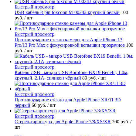
Быстрый просмотр
USB кабель 8-pin foxconn M-00243 круглый белый
100
руб.
/ шт
Быстрый просмотр
Противоударное стекло камеры для Apple iPhone 13
Pro/13 Pro Max с фокусировкой вспышки прозрачное
100
руб.
/ шт
Быстрый просмотр
Кабель USB - микро USB Borofone BX19 Benefit, 1.0м,
круглый, 2.1A, силикон чёрный
80 руб.
/ шт
Быстрый просмотр
Противоударное стекло для Apple iPhone XR/11 3D
чёрный
60 руб.
/ шт
Быстрый просмотр
Стерео-гарнитура для Apple iPhone 7/8/XS/XR
200 руб.
/
шт