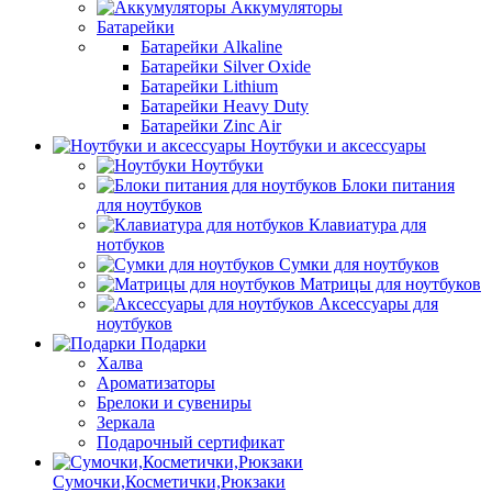
Аккумуляторы
Батарейки
Батарейки Alkaline
Батарейки Silver Oxide
Батарейки Lithium
Батарейки Heavy Duty
Батарейки Zinc Air
Ноутбуки и аксессуары
Ноутбуки
Блоки питания
для ноутбуков
Клавиатура для
нотбуков
Сумки для ноутбуков
Матрицы для ноутбуков
Аксессуары для
ноутбуков
Подарки
Халва
Ароматизаторы
Брелоки и сувениры
Зеркала
Подарочный сертификат
Сумочки,Косметички,Рюкзаки