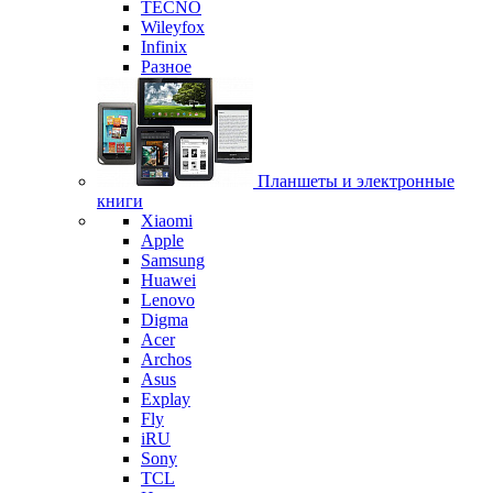
TECNO
Wileyfox
Infinix
Разное
Планшеты и электронные
книги
Xiaomi
Apple
Samsung
Huawei
Lenovo
Digma
Acer
Archos
Asus
Explay
Fly
iRU
Sony
TCL