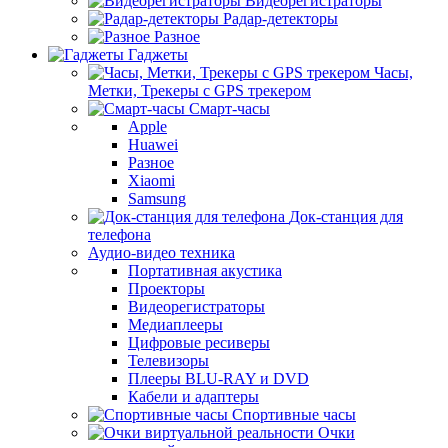
Видеорегистраторы
Радар-детекторы
Разное
Гаджеты
Часы,
Метки, Трекеры с GPS трекером
Смарт-часы
Apple
Huawei
Разное
Xiaomi
Samsung
Док-станция для
телефона
Аудио-видео техника
Портативная акустика
Проекторы
Видеорегистраторы
Медиаплееры
Цифровые ресиверы
Телевизоры
Плееры BLU-RAY и DVD
Кабели и адаптеры
Спортивные часы
Очки