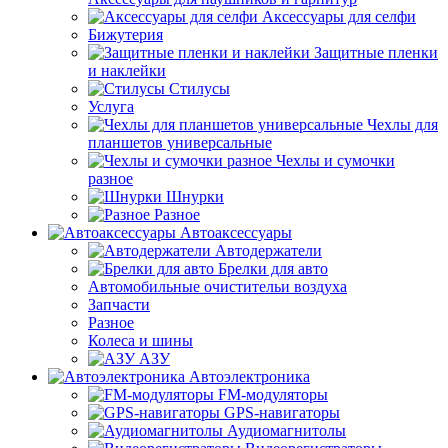
Аксессуары для селфи
Бижутерия
Защитные пленки
и наклейки
Стилусы
Услуга
Чехлы для
планшетов универсальные
Чехлы и сумочки
разное
Шнурки
Разное
Автоаксессуары
Автодержатели
Брелки для авто
Автомобильные очистительи воздуха
Запчасти
Разное
Колеса и шины
АЗУ
Автоэлектроника
FM-модуляторы
GPS-навигаторы
Аудиомагнитолы