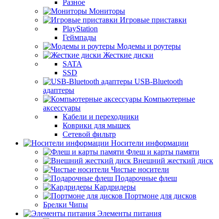
Разное
Мониторы
Игровые приставки
PlayStation
Геймпады
Модемы и роутеры
Жесткие диски
SATA
SSD
USB-Bluetooth
адаптеры
Компьютерные
аксессуары
Кабели и переходники
Коврики для мышек
Сетевой фильтр
Носители информации
Флеш и карты памяти
Внешний жесткий диск
Чистые носители
Подарочные флеш
Кардридеры
Портмоне для дисков
Брелки Чипы
Элементы питания