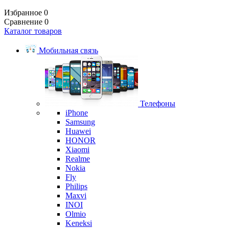
Избранное
0
Сравнение
0
Каталог товаров
Мобильная связь
Телефоны
iPhone
Samsung
Huawei
HONOR
Xiaomi
Realme
Nokia
Fly
Philips
Maxvi
INOI
Olmio
Keneksi