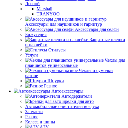
Лесной
Marshall
TRANYOO
Аксессуары для наушников и гарнитур
Аксессуары для селфи
Бижутерия
Защитные пленки
и наклейки
Стилусы
Услуга
Чехлы для
планшетов универсальные
Чехлы и сумочки
разное
Шнурки
Разное
Автоаксессуары
Автодержатели
Брелки для авто
Автомобильные очистительи воздуха
Запчасти
Разное
Колеса и шины
АЗУ