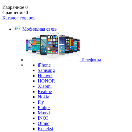
Избранное
0
Сравнение
0
Каталог товаров
Мобильная связь
Телефоны
iPhone
Samsung
Huawei
HONOR
Xiaomi
Realme
Nokia
Fly
Philips
Maxvi
INOI
Olmio
Keneksi