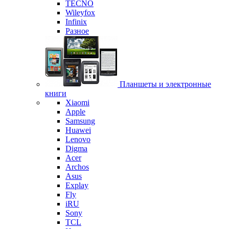
TECNO
Wileyfox
Infinix
Разное
Планшеты и электронные
книги
Xiaomi
Apple
Samsung
Huawei
Lenovo
Digma
Acer
Archos
Asus
Explay
Fly
iRU
Sony
TCL