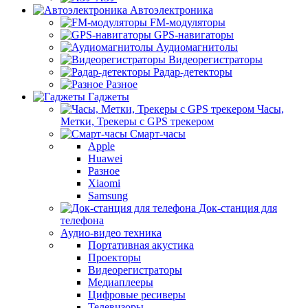
Автоэлектроника
FM-модуляторы
GPS-навигаторы
Аудиомагнитолы
Видеорегистраторы
Радар-детекторы
Разное
Гаджеты
Часы,
Метки, Трекеры с GPS трекером
Смарт-часы
Apple
Huawei
Разное
Xiaomi
Samsung
Док-станция для
телефона
Аудио-видео техника
Портативная акустика
Проекторы
Видеорегистраторы
Медиаплееры
Цифровые ресиверы
Телевизоры