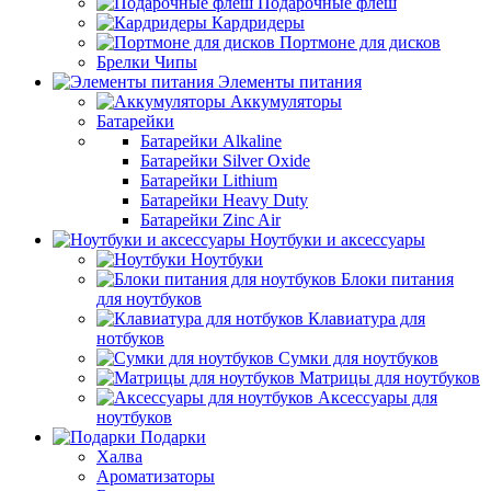
Подарочные флеш
Кардридеры
Портмоне для дисков
Брелки Чипы
Элементы питания
Аккумуляторы
Батарейки
Батарейки Alkaline
Батарейки Silver Oxide
Батарейки Lithium
Батарейки Heavy Duty
Батарейки Zinc Air
Ноутбуки и аксессуары
Ноутбуки
Блоки питания
для ноутбуков
Клавиатура для
нотбуков
Сумки для ноутбуков
Матрицы для ноутбуков
Аксессуары для
ноутбуков
Подарки
Халва
Ароматизаторы