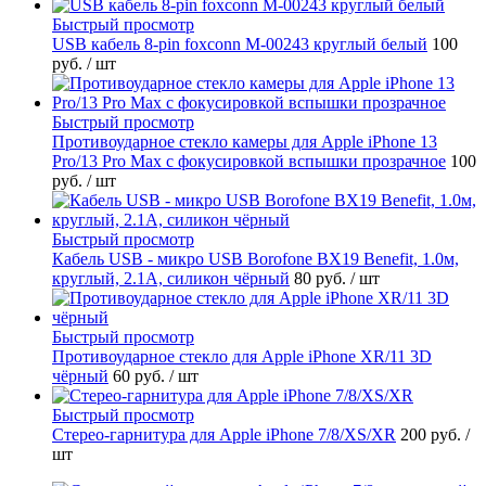
Быстрый просмотр
USB кабель 8-pin foxconn M-00243 круглый белый
100
руб.
/ шт
Быстрый просмотр
Противоударное стекло камеры для Apple iPhone 13
Pro/13 Pro Max с фокусировкой вспышки прозрачное
100
руб.
/ шт
Быстрый просмотр
Кабель USB - микро USB Borofone BX19 Benefit, 1.0м,
круглый, 2.1A, силикон чёрный
80 руб.
/ шт
Быстрый просмотр
Противоударное стекло для Apple iPhone XR/11 3D
чёрный
60 руб.
/ шт
Быстрый просмотр
Стерео-гарнитура для Apple iPhone 7/8/XS/XR
200 руб.
/
шт