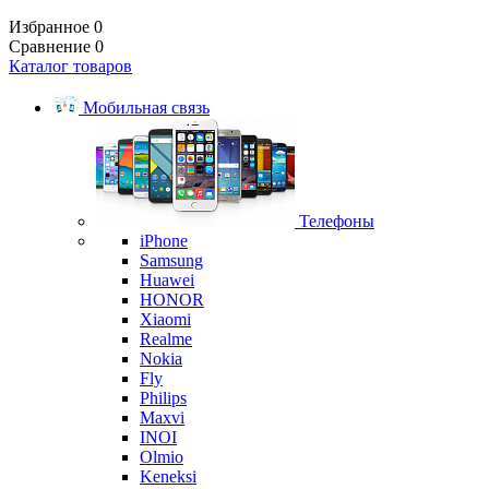
Избранное
0
Сравнение
0
Каталог товаров
Мобильная связь
Телефоны
iPhone
Samsung
Huawei
HONOR
Xiaomi
Realme
Nokia
Fly
Philips
Maxvi
INOI
Olmio
Keneksi