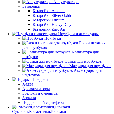
Аккумуляторы
Батарейки
Батарейки Alkaline
Батарейки Silver Oxide
Батарейки Lithium
Батарейки Heavy Duty
Батарейки Zinc Air
Ноутбуки и аксессуары
Ноутбуки
Блоки питания
для ноутбуков
Клавиатура для
нотбуков
Сумки для ноутбуков
Матрицы для ноутбуков
Аксессуары для
ноутбуков
Подарки
Халва
Ароматизаторы
Брелоки и сувениры
Зеркала
Подарочный сертификат
Сумочки,Косметички,Рюкзаки