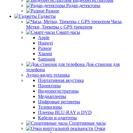
Видеорегистраторы
Радар-детекторы
Разное
Гаджеты
Часы,
Метки, Трекеры с GPS трекером
Смарт-часы
Apple
Huawei
Разное
Xiaomi
Samsung
Док-станция для
телефона
Аудио-видео техника
Портативная акустика
Проекторы
Видеорегистраторы
Медиаплееры
Цифровые ресиверы
Телевизоры
Плееры BLU-RAY и DVD
Кабели и адаптеры
Спортивные часы
Очки