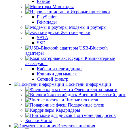
Разное
Мониторы
Игровые приставки
PlayStation
Геймпады
Модемы и роутеры
Жесткие диски
SATA
SSD
USB-Bluetooth
адаптеры
Компьютерные
аксессуары
Кабели и переходники
Коврики для мышек
Сетевой фильтр
Носители информации
Флеш и карты памяти
Внешний жесткий диск
Чистые носители
Подарочные флеш
Кардридеры
Портмоне для дисков
Брелки Чипы
Элементы питания