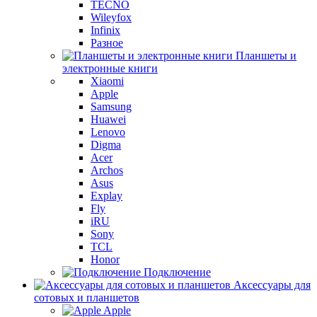
TECNO
Wileyfox
Infinix
Разное
Планшеты и
электронные книги
Xiaomi
Apple
Samsung
Huawei
Lenovo
Digma
Acer
Archos
Asus
Explay
Fly
iRU
Sony
TCL
Honor
Подключение
Аксессуары для
сотовых и планшетов
Apple