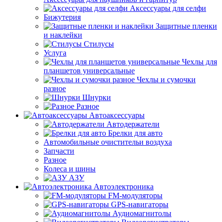
Аксессуары для селфи
Бижутерия
Защитные пленки
и наклейки
Стилусы
Услуга
Чехлы для
планшетов универсальные
Чехлы и сумочки
разное
Шнурки
Разное
Автоаксессуары
Автодержатели
Брелки для авто
Автомобильные очистительи воздуха
Запчасти
Разное
Колеса и шины
АЗУ
Автоэлектроника
FM-модуляторы
GPS-навигаторы
Аудиомагнитолы