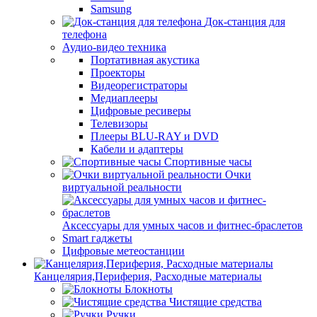
Samsung
Док-станция для
телефона
Аудио-видео техника
Портативная акустика
Проекторы
Видеорегистраторы
Медиаплееры
Цифровые ресиверы
Телевизоры
Плееры BLU-RAY и DVD
Кабели и адаптеры
Спортивные часы
Очки
виртуальной реальности
Аксессуары для умных часов и фитнес-браслетов
Smart гаджеты
Цифровые метеостанции
Канцелярия,Периферия, Расходные материалы
Блокноты
Чистящие средства
Ручки