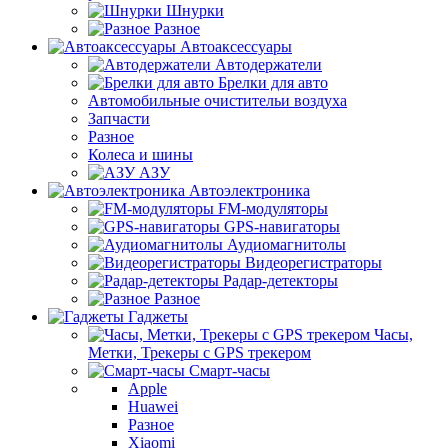
Шнурки
Разное
Автоаксессуары
Автодержатели
Брелки для авто
Автомобильные очистительи воздуха
Запчасти
Разное
Колеса и шины
АЗУ
Автоэлектроника
FM-модуляторы
GPS-навигаторы
Аудиомагнитолы
Видеорегистраторы
Радар-детекторы
Разное
Гаджеты
Часы,
Метки, Трекеры с GPS трекером
Смарт-часы
Apple
Huawei
Разное
Xiaomi