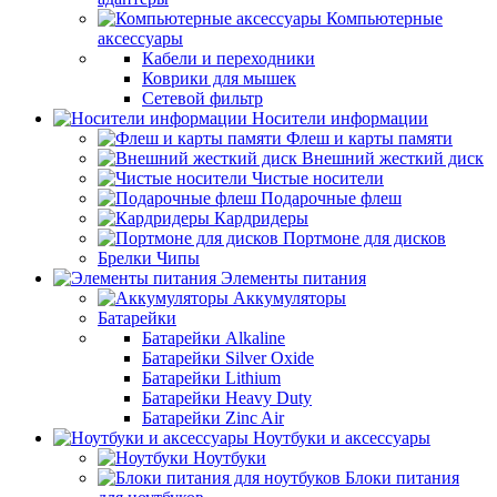
Компьютерные
аксессуары
Кабели и переходники
Коврики для мышек
Сетевой фильтр
Носители информации
Флеш и карты памяти
Внешний жесткий диск
Чистые носители
Подарочные флеш
Кардридеры
Портмоне для дисков
Брелки Чипы
Элементы питания
Аккумуляторы
Батарейки
Батарейки Alkaline
Батарейки Silver Oxide
Батарейки Lithium
Батарейки Heavy Duty
Батарейки Zinc Air
Ноутбуки и аксессуары
Ноутбуки
Блоки питания