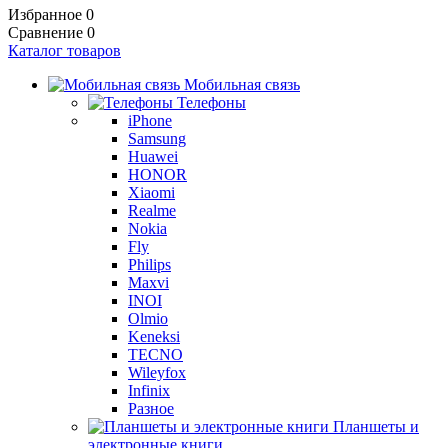
Избранное
0
Сравнение
0
Каталог товаров
Мобильная связь
Телефоны
iPhone
Samsung
Huawei
HONOR
Xiaomi
Realme
Nokia
Fly
Philips
Maxvi
INOI
Olmio
Keneksi
TECNO
Wileyfox
Infinix
Разное
Планшеты и
электронные книги