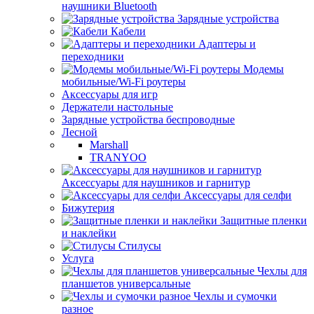
наушники Bluetooth
Зарядные устройства
Кабели
Адаптеры и
переходники
Модемы
мобильные/Wi-Fi роутеры
Аксессуары для игр
Держатели настольные
Зарядные устройства беспроводные
Лесной
Marshall
TRANYOO
Аксессуары для наушников и гарнитур
Аксессуары для селфи
Бижутерия
Защитные пленки
и наклейки
Стилусы
Услуга
Чехлы для
планшетов универсальные
Чехлы и сумочки
разное