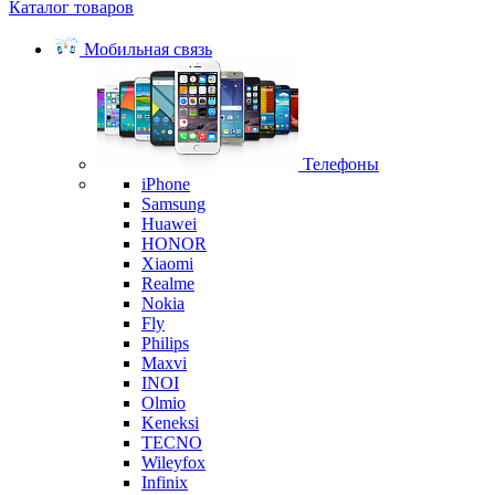
Каталог товаров
Мобильная связь
Телефоны
iPhone
Samsung
Huawei
HONOR
Xiaomi
Realme
Nokia
Fly
Philips
Maxvi
INOI
Olmio
Keneksi
TECNO
Wileyfox
Infinix