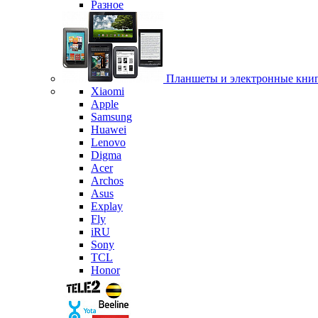
Разное
Планшеты и электронные кни
Xiaomi
Apple
Samsung
Huawei
Lenovo
Digma
Acer
Archos
Asus
Explay
Fly
iRU
Sony
TCL
Honor