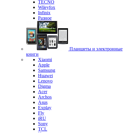
TECNO
Wileyfox
Infinix
Разное
Планшеты и электронные
книги
Xiaomi
Apple
Samsung
Huawei
Lenovo
Digma
Acer
Archos
Asus
Explay
Fly
iRU
Sony
TCL