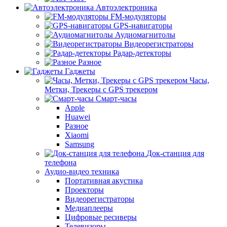
Автоэлектроника
FM-модуляторы
GPS-навигаторы
Аудиомагнитолы
Видеорегистраторы
Радар-детекторы
Разное
Гаджеты
Часы,
Метки, Трекеры с GPS трекером
Смарт-часы
Apple
Huawei
Разное
Xiaomi
Samsung
Док-станция для
телефона
Аудио-видео техника
Портативная акустика
Проекторы
Видеорегистраторы
Медиаплееры
Цифровые ресиверы
Телевизоры