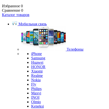
Избранное
0
Сравнение
0
Каталог товаров
Мобильная связь
Телефоны
iPhone
Samsung
Huawei
HONOR
Xiaomi
Realme
Nokia
Fly
Philips
Maxvi
INOI
Olmio
Keneksi