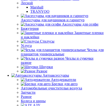
Лесной
Marshall
TRANYOO
Аксессуары для наушников и гарнитур
Аксессуары для селфи
Бижутерия
Защитные пленки
и наклейки
Стилусы
Услуга
Чехлы для
планшетов универсальные
Чехлы и сумочки
разное
Шнурки
Разное
Автоаксессуары
Автодержатели
Брелки для авто
Автомобильные очистительи воздуха
Запчасти
Разное
Колеса и шины
АЗУ