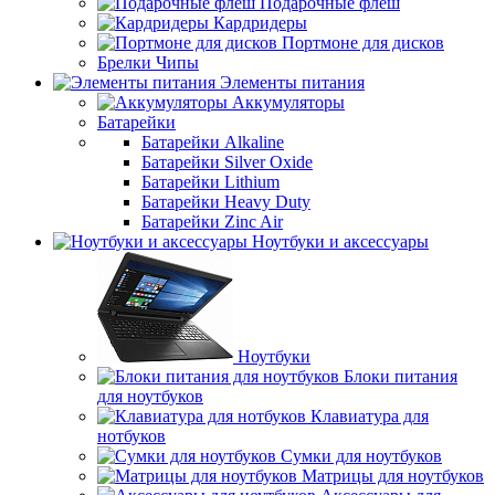
Подарочные флеш
Кардридеры
Портмоне для дисков
Брелки Чипы
Элементы питания
Аккумуляторы
Батарейки
Батарейки Alkaline
Батарейки Silver Oxide
Батарейки Lithium
Батарейки Heavy Duty
Батарейки Zinc Air
Ноутбуки и аксессуары
Ноутбуки
Блоки питания
для ноутбуков
Клавиатура для
нотбуков
Сумки для ноутбуков
Матрицы для ноутбуков