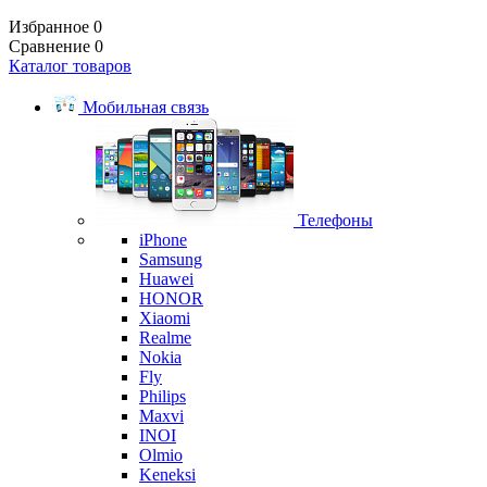
Избранное
0
Сравнение
0
Каталог товаров
Мобильная связь
Телефоны
iPhone
Samsung
Huawei
HONOR
Xiaomi
Realme
Nokia
Fly
Philips
Maxvi
INOI
Olmio
Keneksi