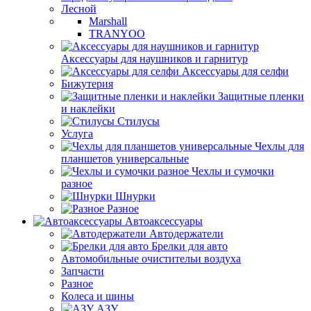
Лесной
Marshall
TRANYOO
Аксессуары для наушников и гарнитур
Аксессуары для селфи
Бижутерия
Защитные пленки
и наклейки
Стилусы
Услуга
Чехлы для
планшетов универсальные
Чехлы и сумочки
разное
Шнурки
Разное
Автоаксессуары
Автодержатели
Брелки для авто
Автомобильные очистительи воздуха
Запчасти
Разное
Колеса и шины
АЗУ