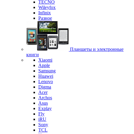
TECNO
Wileyfox
Infinix
Разное
Планшеты и электронные
книги
Xiaomi
Apple
Samsung
Huawei
Lenovo
Digma
Acer
Archos
Asus
Explay
Fly
iRU
Sony
TCL