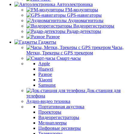
Автоэлектроника
FM-модуляторы
GPS-навигаторы
Аудиомагнитолы
Видеорегистраторы
Радар-детекторы
Разное
Гаджеты
Часы,
Метки, Трекеры с GPS трекером
Смарт-часы
Apple
Huawei
Разное
Xiaomi
Samsung
Док-станция для
телефона
Аудио-видео техника
Портативная акустика
Проекторы
Видеорегистраторы
Медиаплееры
Цифровые ресиверы
Телевизоры