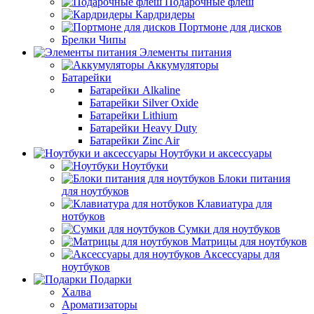
Подарочные флеш
Кардридеры
Портмоне для дисков
Брелки Чипы
Элементы питания
Аккумуляторы
Батарейки
Батарейки Alkaline
Батарейки Silver Oxide
Батарейки Lithium
Батарейки Heavy Duty
Батарейки Zinc Air
Ноутбуки и аксессуары
Ноутбуки
Блоки питания
для ноутбуков
Клавиатура для
нотбуков
Сумки для ноутбуков
Матрицы для ноутбуков
Аксессуары для
ноутбуков
Подарки
Халва
Ароматизаторы