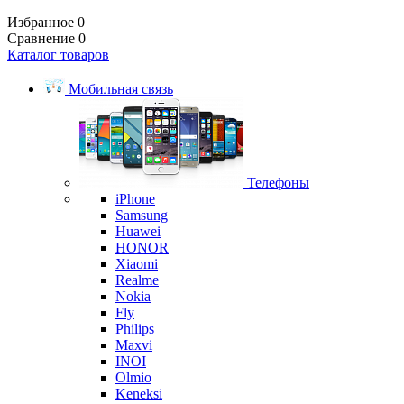
Избранное
0
Сравнение
0
Каталог товаров
Мобильная связь
Телефоны
iPhone
Samsung
Huawei
HONOR
Xiaomi
Realme
Nokia
Fly
Philips
Maxvi
INOI
Olmio
Keneksi