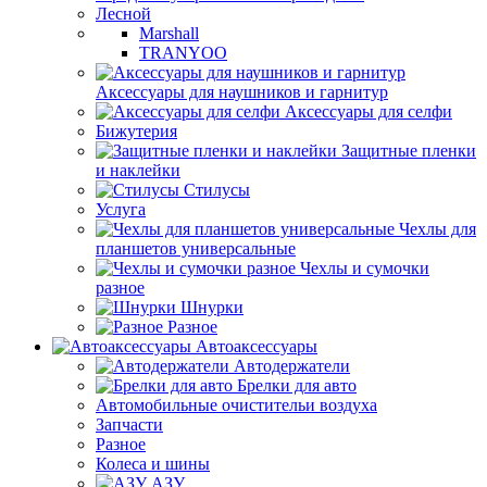
Лесной
Marshall
TRANYOO
Аксессуары для наушников и гарнитур
Аксессуары для селфи
Бижутерия
Защитные пленки
и наклейки
Стилусы
Услуга
Чехлы для
планшетов универсальные
Чехлы и сумочки
разное
Шнурки
Разное
Автоаксессуары
Автодержатели
Брелки для авто
Автомобильные очистительи воздуха
Запчасти
Разное
Колеса и шины
АЗУ