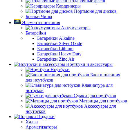
Подарочные флеш
Кардридеры
Портмоне для дисков
Брелки Чипы
Элементы питания
Аккумуляторы
Батарейки
Батарейки Alkaline
Батарейки Silver Oxide
Батарейки Lithium
Батарейки Heavy Duty
Батарейки Zinc Air
Ноутбуки и аксессуары
Ноутбуки
Блоки питания
для ноутбуков
Клавиатура для
нотбуков
Сумки для ноутбуков
Матрицы для ноутбуков
Аксессуары для
ноутбуков
Подарки
Халва
Ароматизаторы