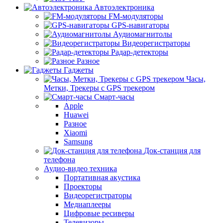
Автоэлектроника
FM-модуляторы
GPS-навигаторы
Аудиомагнитолы
Видеорегистраторы
Радар-детекторы
Разное
Гаджеты
Часы,
Метки, Трекеры с GPS трекером
Смарт-часы
Apple
Huawei
Разное
Xiaomi
Samsung
Док-станция для
телефона
Аудио-видео техника
Портативная акустика
Проекторы
Видеорегистраторы
Медиаплееры
Цифровые ресиверы
Телевизоры