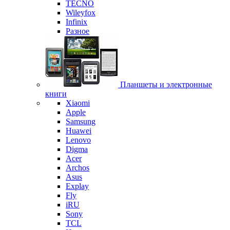
TECNO
Wileyfox
Infinix
Разное
Планшеты и электронные
книги
Xiaomi
Apple
Samsung
Huawei
Lenovo
Digma
Acer
Archos
Asus
Explay
Fly
iRU
Sony
TCL