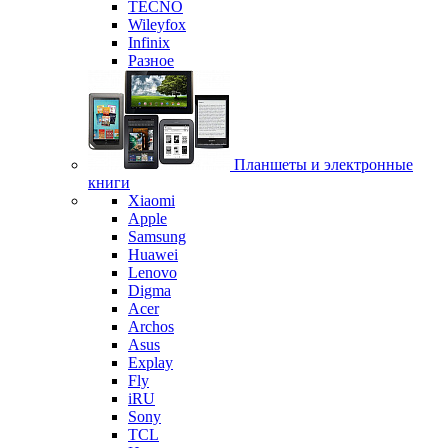
TECNO
Wileyfox
Infinix
Разное
Планшеты и электронные
книги
Xiaomi
Apple
Samsung
Huawei
Lenovo
Digma
Acer
Archos
Asus
Explay
Fly
iRU
Sony
TCL