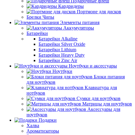
Подарочные флеш
Кардридеры
Портмоне для дисков
Брелки Чипы
Элементы питания
Аккумуляторы
Батарейки
Батарейки Alkaline
Батарейки Silver Oxide
Батарейки Lithium
Батарейки Heavy Duty
Батарейки Zinc Air
Ноутбуки и аксессуары
Ноутбуки
Блоки питания
для ноутбуков
Клавиатура для
нотбуков
Сумки для ноутбуков
Матрицы для ноутбуков
Аксессуары для
ноутбуков
Подарки
Халва
Ароматизаторы