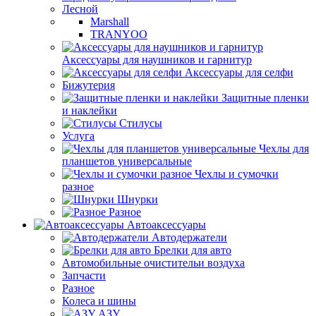
Лесной
Marshall
TRANYOO
Аксессуары для наушников и гарнитур
Аксессуары для селфи
Бижутерия
Защитные пленки
и наклейки
Стилусы
Услуга
Чехлы для
планшетов универсальные
Чехлы и сумочки
разное
Шнурки
Разное
Автоаксессуары
Автодержатели
Брелки для авто
Автомобильные очистительи воздуха
Запчасти
Разное
Колеса и шины
АЗУ