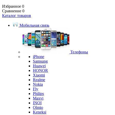
Избранное
0
Сравнение
0
Каталог товаров
Мобильная связь
Телефоны
iPhone
Samsung
Huawei
HONOR
Xiaomi
Realme
Nokia
Fly
Philips
Maxvi
INOI
Olmio
Keneksi