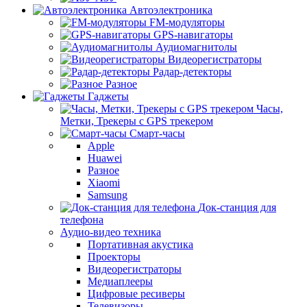
Автоэлектроника
FM-модуляторы
GPS-навигаторы
Аудиомагнитолы
Видеорегистраторы
Радар-детекторы
Разное
Гаджеты
Часы,
Метки, Трекеры с GPS трекером
Смарт-часы
Apple
Huawei
Разное
Xiaomi
Samsung
Док-станция для
телефона
Аудио-видео техника
Портативная акустика
Проекторы
Видеорегистраторы
Медиаплееры
Цифровые ресиверы
Телевизоры