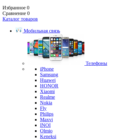
Избранное
0
Сравнение
0
Каталог товаров
Мобильная связь
Телефоны
iPhone
Samsung
Huawei
HONOR
Xiaomi
Realme
Nokia
Fly
Philips
Maxvi
INOI
Olmio
Keneksi