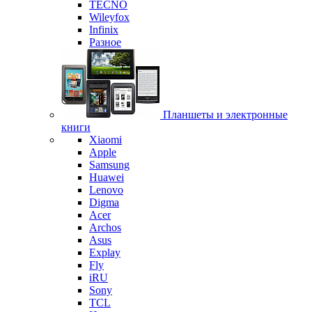
TECNO
Wileyfox
Infinix
Разное
Планшеты и электронные
книги
Xiaomi
Apple
Samsung
Huawei
Lenovo
Digma
Acer
Archos
Asus
Explay
Fly
iRU
Sony
TCL