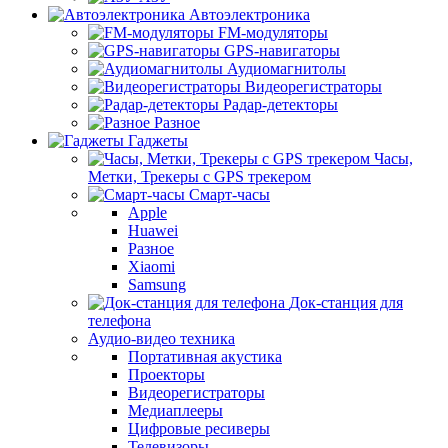
Автоэлектроника
FM-модуляторы
GPS-навигаторы
Аудиомагнитолы
Видеорегистраторы
Радар-детекторы
Разное
Гаджеты
Часы,
Метки, Трекеры с GPS трекером
Смарт-часы
Apple
Huawei
Разное
Xiaomi
Samsung
Док-станция для
телефона
Аудио-видео техника
Портативная акустика
Проекторы
Видеорегистраторы
Медиаплееры
Цифровые ресиверы
Телевизоры