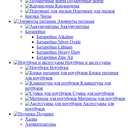
Подарочные флеш
Кардридеры
Портмоне для дисков
Брелки Чипы
Элементы питания
Аккумуляторы
Батарейки
Батарейки Alkaline
Батарейки Silver Oxide
Батарейки Lithium
Батарейки Heavy Duty
Батарейки Zinc Air
Ноутбуки и аксессуары
Ноутбуки
Блоки питания
для ноутбуков
Клавиатура для
нотбуков
Сумки для ноутбуков
Матрицы для ноутбуков
Аксессуары для
ноутбуков
Подарки
Халва
Ароматизаторы