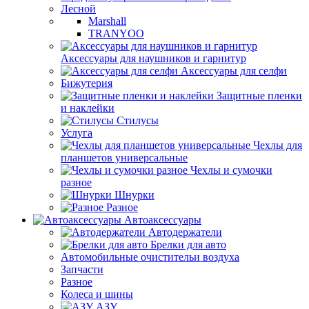
Лесной
Marshall
TRANYOO
Аксессуары для наушников и гарнитур
Аксессуары для селфи
Бижутерия
Защитные пленки
и наклейки
Стилусы
Услуга
Чехлы для
планшетов универсальные
Чехлы и сумочки
разное
Шнурки
Разное
Автоаксессуары
Автодержатели
Брелки для авто
Автомобильные очистительи воздуха
Запчасти
Разное
Колеса и шины
АЗУ