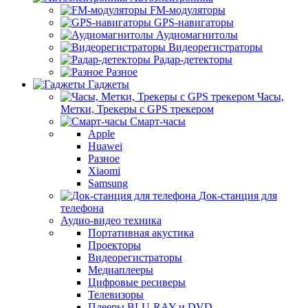
FM-модуляторы
GPS-навигаторы
Аудиомагнитолы
Видеорегистраторы
Радар-детекторы
Разное
Гаджеты
Часы,
Метки, Трекеры с GPS трекером
Смарт-часы
Apple
Huawei
Разное
Xiaomi
Samsung
Док-станция для
телефона
Аудио-видео техника
Портативная акустика
Проекторы
Видеорегистраторы
Медиаплееры
Цифровые ресиверы
Телевизоры
Плееры BLU-RAY и DVD