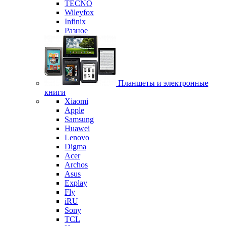
TECNO
Wileyfox
Infinix
Разное
Планшеты и электронные
книги
Xiaomi
Apple
Samsung
Huawei
Lenovo
Digma
Acer
Archos
Asus
Explay
Fly
iRU
Sony
TCL