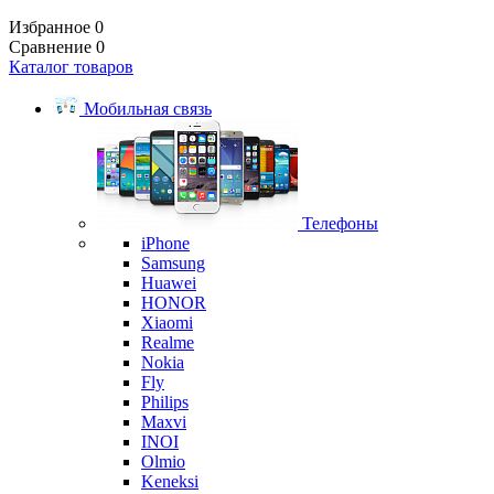
Избранное
0
Сравнение
0
Каталог товаров
Мобильная связь
Телефоны
iPhone
Samsung
Huawei
HONOR
Xiaomi
Realme
Nokia
Fly
Philips
Maxvi
INOI
Olmio
Keneksi