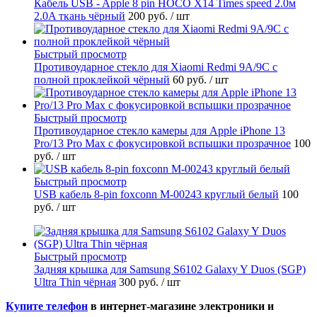
Кабель USB - Apple 8 pin HOCO X14 Times speed 2.0м
2.0A ткань чёрный
200 руб.
/ шт
Быстрый просмотр
Противоударное стекло для Xiaomi Redmi 9A/9C с
полной проклейкой чёрный
60 руб.
/ шт
Быстрый просмотр
Противоударное стекло камеры для Apple iPhone 13
Pro/13 Pro Max с фокусировкой вспышки прозрачное
100
руб.
/ шт
Быстрый просмотр
USB кабель 8-pin foxconn M-00243 круглый белый
100
руб.
/ шт
Быстрый просмотр
Задняя крышка для Samsung S6102 Galaxy Y Duos (SGP)
Ultra Thin чёрная
300 руб.
/ шт
Купите телефон
в интернет-магазине электроники и