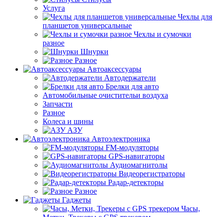
Услуга
Чехлы для
планшетов универсальные
Чехлы и сумочки
разное
Шнурки
Разное
Автоаксессуары
Автодержатели
Брелки для авто
Автомобильные очистительи воздуха
Запчасти
Разное
Колеса и шины
АЗУ
Автоэлектроника
FM-модуляторы
GPS-навигаторы
Аудиомагнитолы
Видеорегистраторы
Радар-детекторы
Разное
Гаджеты
Часы,