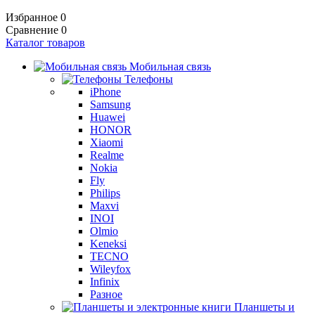
Избранное
0
Сравнение
0
Каталог товаров
Мобильная связь
Телефоны
iPhone
Samsung
Huawei
HONOR
Xiaomi
Realme
Nokia
Fly
Philips
Maxvi
INOI
Olmio
Keneksi
TECNO
Wileyfox
Infinix
Разное
Планшеты и