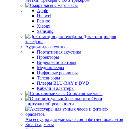
Метки, Трекеры с GPS трекером
Смарт-часы
Apple
Huawei
Разное
Xiaomi
Samsung
Док-станция для
телефона
Аудио-видео техника
Портативная акустика
Проекторы
Видеорегистраторы
Медиаплееры
Цифровые ресиверы
Телевизоры
Плееры BLU-RAY и DVD
Кабели и адаптеры
Спортивные часы
Очки
виртуальной реальности
Аксессуары для умных часов и фитнес-браслетов
Smart гаджеты