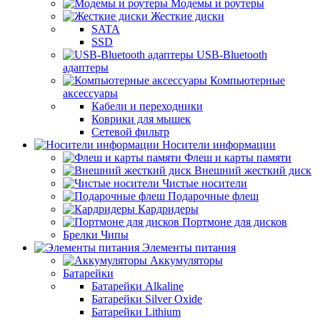
Модемы и роутеры
Жесткие диски
SATA
SSD
USB-Bluetooth
адаптеры
Компьютерные
аксессуары
Кабели и переходники
Коврики для мышек
Сетевой фильтр
Носители информации
Флеш и карты памяти
Внешний жесткий диск
Чистые носители
Подарочные флеш
Кардридеры
Портмоне для дисков
Брелки Чипы
Элементы питания
Аккумуляторы
Батарейки
Батарейки Alkaline
Батарейки Silver Oxide
Батарейки Lithium