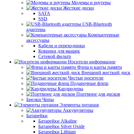
Модемы и роутеры
Жесткие диски
SATA
SSD
USB-Bluetooth
адаптеры
Компьютерные
аксессуары
Кабели и переходники
Коврики для мышек
Сетевой фильтр
Носители информации
Флеш и карты памяти
Внешний жесткий диск
Чистые носители
Подарочные флеш
Кардридеры
Портмоне для дисков
Брелки Чипы
Элементы питания
Аккумуляторы
Батарейки
Батарейки Alkaline
Батарейки Silver Oxide
Батарейки Lithium