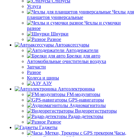
Стилусы
Услуга
Чехлы для
планшетов универсальные
Чехлы и сумочки
разное
Шнурки
Разное
Автоаксессуары
Автодержатели
Брелки для авто
Автомобильные очистительи воздуха
Запчасти
Разное
Колеса и шины
АЗУ
Автоэлектроника
FM-модуляторы
GPS-навигаторы
Аудиомагнитолы
Видеорегистраторы
Радар-детекторы
Разное
Гаджеты
Часы,