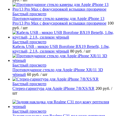
Быстрый просмотр
Противоударное стекло камеры для Apple iPhone 13
Pro/13 Pro Max с фокусировкой вспышки прозрачное
100
руб.
/ шт
Быстрый просмотр
Кабель USB - микро USB Borofone BX19 Benefit, 1.0м,
круглый, 2.1A, силикон чёрный
80 руб.
/ шт
Быстрый просмотр
Противоударное стекло для Apple iPhone XR/11 3D
чёрный
60 руб.
/ шт
Быстрый просмотр
Стерео-гарнитура для Apple iPhone 7/8/XS/XR
200 руб.
/
шт
Быстрый просмотр
Задняя накладка для Realme C31 под кожу рептилия