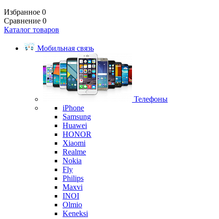
Избранное
0
Сравнение
0
Каталог товаров
Мобильная связь
Телефоны
iPhone
Samsung
Huawei
HONOR
Xiaomi
Realme
Nokia
Fly
Philips
Maxvi
INOI
Olmio
Keneksi