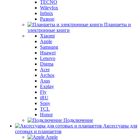
TECNO
Wileyfox
Infinix
Разное
Планшеты и
электронные книги
Xiaomi
Apple
Samsung
Huawei
Lenovo
Digma
Acer
Archos
Asus
Explay
Fly
iRU
Sony
TCL
Honor
Подключение
Аксессуары для
сотовых и планшетов
Apple