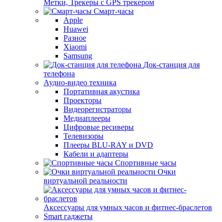
Метки, Трекеры с GPS трекером
Смарт-часы
Apple
Huawei
Разное
Xiaomi
Samsung
Док-станция для
телефона
Аудио-видео техника
Портативная акустика
Проекторы
Видеорегистраторы
Медиаплееры
Цифровые ресиверы
Телевизоры
Плееры BLU-RAY и DVD
Кабели и адаптеры
Спортивные часы
Очки
виртуальной реальности
Аксессуары для умных часов и фитнес-браслетов
Smart гаджеты