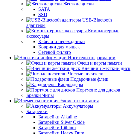
Жесткие диски
SATA
SSD
USB-Bluetooth
адаптеры
Компьютерные
аксессуары
Кабели и переходники
Коврики для мышек
Сетевой фильтр
Носители информации
Флеш и карты памяти
Внешний жесткий диск
Чистые носители
Подарочные флеш
Кардридеры
Портмоне для дисков
Брелки Чипы
Элементы питания
Аккумуляторы
Батарейки
Батарейки Alkaline
Батарейки Silver Oxide
Батарейки Lithium
Батарейки Heavy Duty