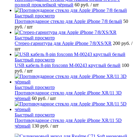
полной проклейкой чёрный
60 руб.
/ шт
Быстрый просмотр
Противоударное стекло для Apple iPhone 7/8 белый
50
руб.
/ шт
Быстрый просмотр
Стерео-гарнитура для Apple iPhone 7/8/XS/XR
200 руб.
/
шт
Быстрый просмотр
USB кабель 8-pin foxconn M-00243 круглый белый
100
руб.
/ шт
Быстрый просмотр
Противоударное стекло для Apple iPhone XR/11 3D
чёрный
60 руб.
/ шт
Быстрый просмотр
Противоударное стекло для Apple iPhone XR/11 5D
чёрный
130 руб.
/ шт