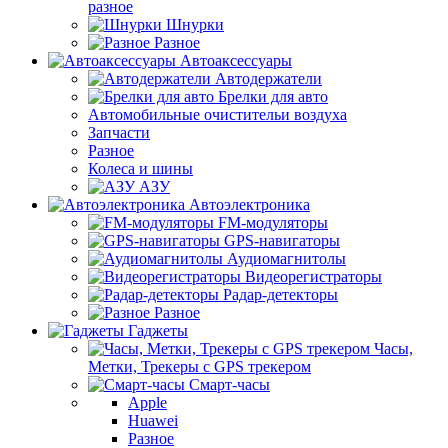
разное
Шнурки
Разное
Автоаксессуары
Автодержатели
Брелки для авто
Автомобильные очистительи воздуха
Запчасти
Разное
Колеса и шины
АЗУ
Автоэлектроника
FM-модуляторы
GPS-навигаторы
Аудиомагнитолы
Видеорегистраторы
Радар-детекторы
Разное
Гаджеты
Часы,
Метки, Трекеры с GPS трекером
Смарт-часы
Apple
Huawei
Разное