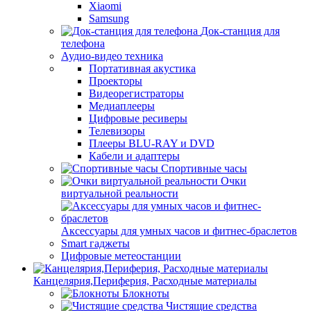
Xiaomi
Samsung
Док-станция для
телефона
Аудио-видео техника
Портативная акустика
Проекторы
Видеорегистраторы
Медиаплееры
Цифровые ресиверы
Телевизоры
Плееры BLU-RAY и DVD
Кабели и адаптеры
Спортивные часы
Очки
виртуальной реальности
Аксессуары для умных часов и фитнес-браслетов
Smart гаджеты
Цифровые метеостанции
Канцелярия,Периферия, Расходные материалы
Блокноты
Чистящие средства