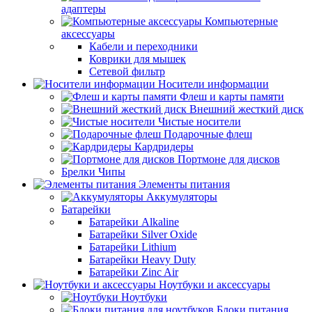
адаптеры
Компьютерные
аксессуары
Кабели и переходники
Коврики для мышек
Сетевой фильтр
Носители информации
Флеш и карты памяти
Внешний жесткий диск
Чистые носители
Подарочные флеш
Кардридеры
Портмоне для дисков
Брелки Чипы
Элементы питания
Аккумуляторы
Батарейки
Батарейки Alkaline
Батарейки Silver Oxide
Батарейки Lithium
Батарейки Heavy Duty
Батарейки Zinc Air
Ноутбуки и аксессуары
Ноутбуки
Блоки питания